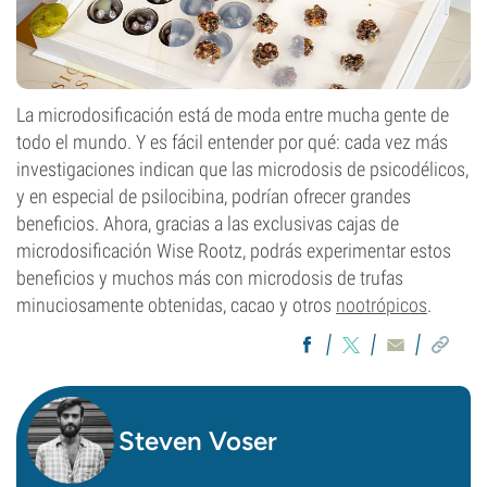
La microdosificación está de moda entre mucha gente de
todo el mundo. Y es fácil entender por qué: cada vez más
investigaciones indican que las microdosis de psicodélicos,
y en especial de psilocibina, podrían ofrecer grandes
beneficios. Ahora, gracias a las exclusivas cajas de
microdosificación Wise Rootz, podrás experimentar estos
beneficios y muchos más con microdosis de trufas
minuciosamente obtenidas, cacao y otros
nootrópicos
.
Steven Voser