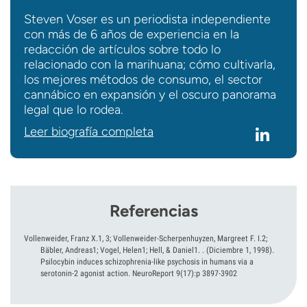
Steven Voser es un periodista independiente
con más de 6 años de experiencia en la
redacción de artículos sobre todo lo
relacionado con la marihuana; cómo cultivarla,
los mejores métodos de consumo, el sector
cannábico en expansión y el oscuro panorama
legal que lo rodea.
Leer biografía completa
Referencias
Vollenweider, Franz X.1, 3; Vollenweider-Scherpenhuyzen, Margreet F. I.2;
Bäbler, Andreas1; Vogel, Helen1; Hell, & Daniel1. .
(Diciembre 1, 1998).
Psilocybin induces schizophrenia-like psychosis in humans via a
serotonin-2 agonist action. NeuroReport 9(17):p 3897-3902