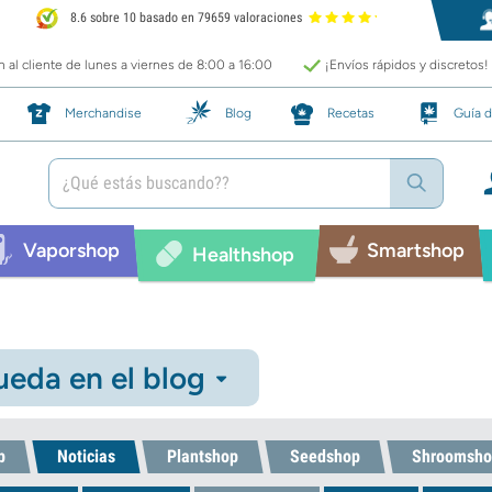
8.6 sobre 10 basado en 79659 valoraciones
 al cliente de lunes a viernes de 8:00 a 16:00
¡Envíos rápidos y discretos!
Merchandise
Blog
Recetas
Guía d
Vaporshop
Smartshop
Healthshop
eda en el blog
p
Noticias
Plantshop
Seedshop
Shroomsho