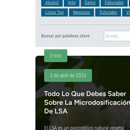
Alcohol
Arte
Datos
Editoriales
Listas Top
Negocios
Tutoriales
Vi
Buscar por palabras clave
3 min
3 de abril de 2023
Todo Lo Que Debes Saber
Sobre La Microdosificació
De LSA
El LSA es un psicodélico natural vegetal