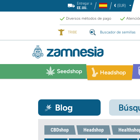
Entregar a
€
(EUR)
EE.UU.
Diversos métodos de pago
Atención
TRIBE
Buscador de semillas
Seedshop
Headshop
Blog
Búsqu
CBDshop
Headshop
Healthsho