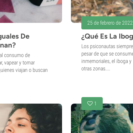
25 de febrero de 2022
guales De
¿Qué Es La Ibo
onan?
Los psiconautas siempre
pesar de que se consume
o al consumo de
inmemoriales, el iboga 
r, vapear y tomar
otras zonas....
 quienes viajan o buscan
1