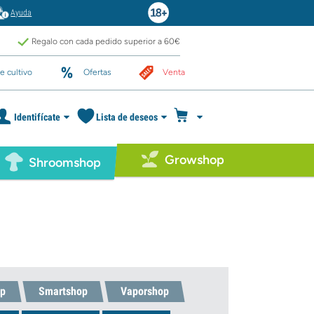
Ayuda
Regalo con cada pedido superior a 60€
e cultivo
Ofertas
Venta
Identifícate
Lista de deseos
Growshop
Shroomshop
p
Smartshop
Vaporshop