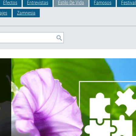
Efectos
Entrevistas
Estilo De Vida
Famosos
Festiva
ajes
Zamnesia
n