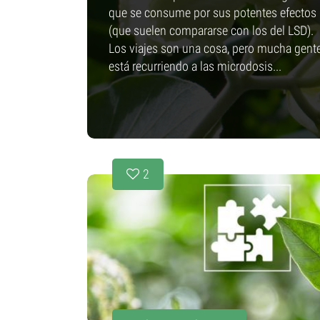
que se consume por sus potentes efectos
(que suelen compararse con los del LSD).
Los viajes son una cosa, pero mucha gent
está recurriendo a las microdosis...
2