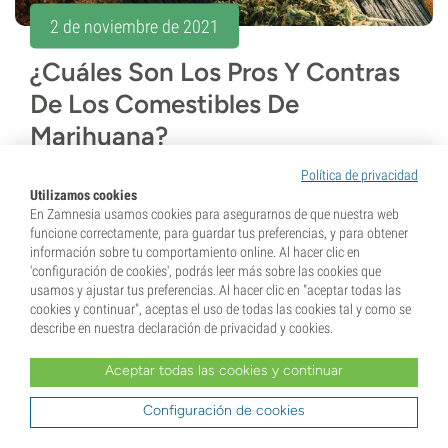
2 de noviembre de 2021
¿Cuáles Son Los Pros Y Contras
De Los Comestibles De
Marihuana?
Política de privacidad
Si prefieres un método para consumir marihuana
Utilizamos cookies
menos perjudicial para los pulmones, los comestibles
En Zamnesia usamos cookies para asegurarnos de que nuestra web
son tu mejor opción. Sin embargo, tienen una serie de
funcione correctamente, para guardar tus preferencias, y para obtener
información sobre tu comportamiento online. Al hacer clic en
pros y contras, que analizaremos en este...
'configuración de cookies', podrás leer más sobre las cookies que
usamos y ajustar tus preferencias. Al hacer clic en "aceptar todas las
cookies y continuar", aceptas el uso de todas las cookies tal y como se
4 min
describe en nuestra declaración de privacidad y cookies.
Aceptar todas las cookies y continuar
Configuración de cookies