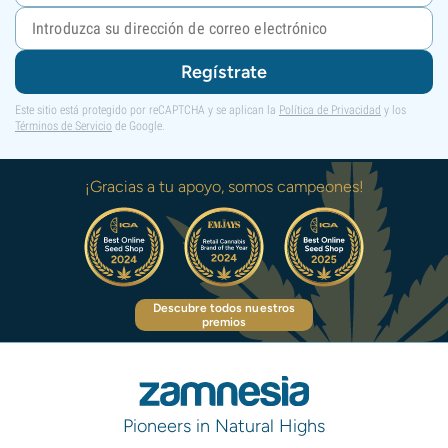
Regístrate
Este sitio está protegido por reCAPTCHA y se aplican la
Política de Privacidad
y los
Términos de Servicio
de Google.
¡Gracias a tu apoyo, somos campeones!
Descubre todos nuestros
premios
Pioneers in Natural Highs