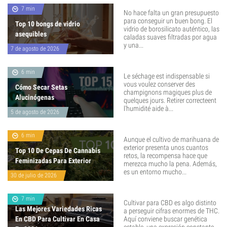
7 min
No hace falta un gran presupuesto
para conseguir un buen bong. El
Top 10 bongs de vidrio
vidrio de borosilicato auténtico, las
asequibles
caladas suaves filtradas por agua
y una...
7 de agosto de 2026
6 min
Le séchage est indispensable si
vous voulez conserver des
Cómo Secar Setas
champignons magiques plus de
Alucinógenas
quelques jours. Retirer correcteent
l'humidité aide à...
5 de agosto de 2026
6 min
Aunque el cultivo de marihuana de
exterior presenta unos cuantos
Top 10 De Cepas De Cannabis
retos, la recompensa hace que
Feminizadas Para Exterior
merezca mucho la pena. Además,
es un entorno mucho...
30 de julio de 2026
7 min
Cultivar para CBD es algo distinto
Las Mejores Variedades Ricas
a perseguir cifras enormes de THC.
En CBD Para Cultivar En Casa
Aquí conviene buscar genética