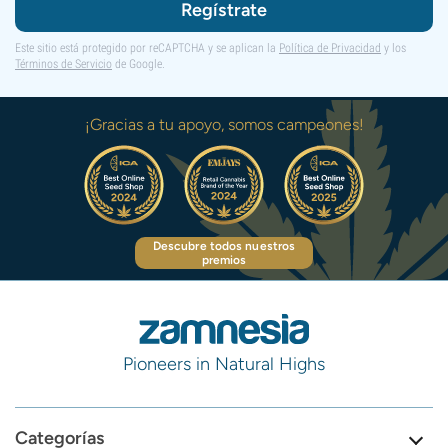
Regístrate
Este sitio está protegido por reCAPTCHA y se aplican la
Política de Privacidad
y los
Términos de Servicio
de Google.
¡Gracias a tu apoyo, somos campeones!
Descubre todos nuestros
premios
Pioneers in Natural Highs
Categorías