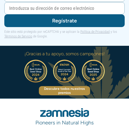
Regístrate
Este sitio está protegido por reCAPTCHA y se aplican la
Política de Privacidad
y los
Términos de Servicio
de Google.
¡Gracias a tu apoyo, somos campeones!
Descubre todos nuestros
premios
Pioneers in Natural Highs