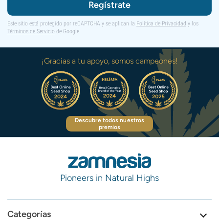
Regístrate
Este sitio está protegido por reCAPTCHA y se aplican la
Política de Privacidad
y los
Términos de Servicio
de Google.
¡Gracias a tu apoyo, somos campeones!
Descubre todos nuestros
premios
Pioneers in Natural Highs
Categorías