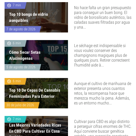
7 min
No hace falta un gran presupuesto
para conseguir un buen bong. El
Top 10 bongs de vidrio
vidrio de borosilicato auténtico, las
asequibles
caladas suaves filtradas por agua
y una...
7 de agosto de 2026
6 min
Le séchage est indispensable si
vous voulez conserver des
Cómo Secar Setas
champignons magiques plus de
Alucinógenas
quelques jours. Retirer correcteent
l'humidité aide à...
5 de agosto de 2026
6 min
Aunque el cultivo de marihuana de
exterior presenta unos cuantos
Top 10 De Cepas De Cannabis
retos, la recompensa hace que
Feminizadas Para Exterior
merezca mucho la pena. Además,
es un entorno mucho...
30 de julio de 2026
7 min
Cultivar para CBD es algo distinto
Las Mejores Variedades Ricas
a perseguir cifras enormes de THC.
En CBD Para Cultivar En Casa
Aquí conviene buscar genética