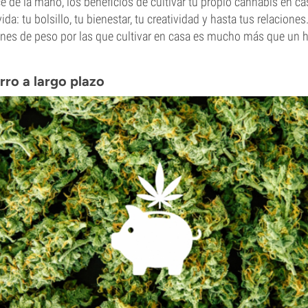
e de la mano, los beneficios de cultivar tu propio cannabis en ca
ida: tu bolsillo, tu bienestar, tu creatividad y hasta tus relaciones
nes de peso por las que cultivar en casa es mucho más que un 
rro a largo plazo