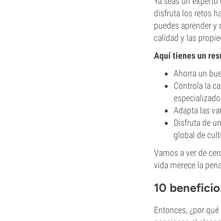
Ya seas un experto
disfruta los retos 
puedes aprender y d
calidad y las propi
Aquí tienes un res
Ahorra un bue
Controla la c
especializado
Adapta las var
Disfruta de u
global de cult
Vamos a ver de cerc
vida merece la pena
10 beneficio
Entonces, ¿por qué 