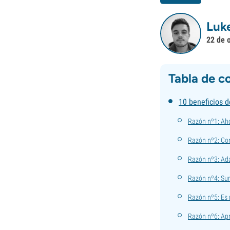
Luk
22 de 
Tabla de c
10 beneficios d
Razón nº1: Aho
Razón nº2: Cont
Razón nº3: Ada
Razón nº4: Sum
Razón nº5: Es 
Razón nº6: Apr