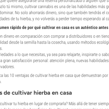
 que quiere asegurarse una reserva personalizada o alguien que
hazlo tú mismo, cultivar cannabis es una de las habilidades más g
ominar. No solo ahorrarás dinero, sino que también tendrás el con
edades de tu hierba, y no volverás a perder tiempo esperando al 
umen rápido de por qué cultivar en casa es un auténtico antes
n dinero en comparación con comprar a distribuidores o en tien
alidad desde la semilla hasta la cosecha, usando métodos ecológ
s.
iedades a lo que necesitas, ya sea para relajarte, inspirarte o sabo
na gran satisfacción personal: atención plena, nuevas habilidad
ivadores.
a las 10 ventajas de cultivar hierba en casa que demuestran por 
.
s de cultivar hierba en casa
cultivar tu hierba en lugar de comprarla? Más allá de tener siemp