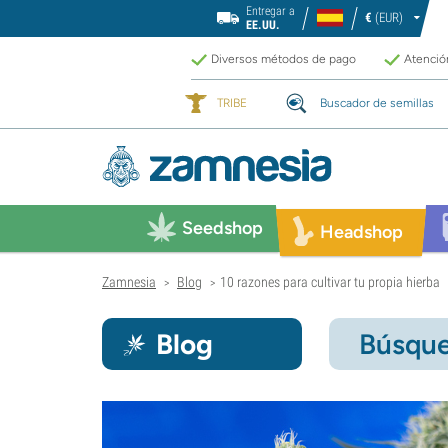
Entregar a
€
(EUR)
EE.UU.
Diversos métodos de pago
Atención
TRIBE
Buscador de semillas
Seedshop
Headshop
Zamnesia
Blog
10 razones para cultivar tu propia hierba
>
>
Blog
Búsque