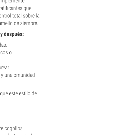
 simplemente
ratificantes que
trol total sobre la
camello de siempre.
 y después:
das.
icos o
rear.
es y una omunidad
qué este estilo de
re cogollos