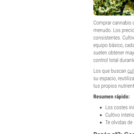
Comprar cannabis c
menudo. Los precios
consistentes. Culti
equipo básico, cada
suelen obtener mayo
control total duran
Los que buscan
cul
su espacio, reutili
tus propios nutrient
Resumen rápido:
Los costes in
Cultivo interi
Te olvidas de