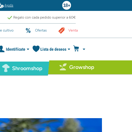
Ayuda
Regalo con cada pedido superior a 60€
e cultivo
Ofertas
Venta
Identifícate
Lista de deseos
Growshop
Shroomshop