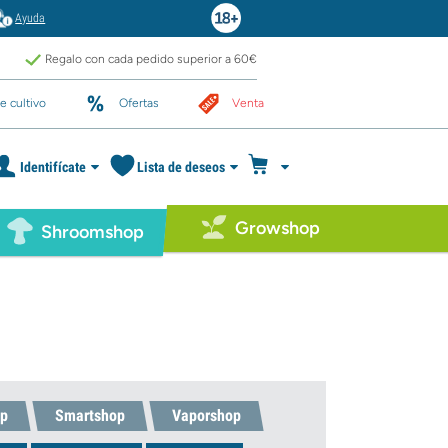
Ayuda
Regalo con cada pedido superior a 60€
e cultivo
Ofertas
Venta
Identifícate
Lista de deseos
Growshop
Shroomshop
p
Smartshop
Vaporshop