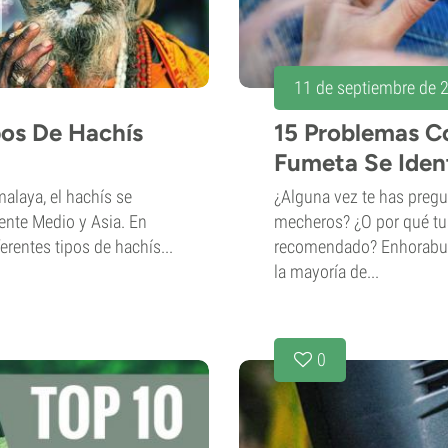
11 de septiembre de 
pos De Hachís
15 Problemas C
Fumeta Se Ident
malaya, el hachís se
¿Alguna vez te has pregu
ente Medio y Asia. En
mecheros? ¿O por qué tus
erentes tipos de hachís...
recomendado? Enhorabue
la mayoría de...
0