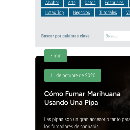
Alcohol
Arte
Datos
Editoriales
Listas Top
Negocios
Tutoriales
Vi
Buscar por palabras clave
7 min
11 de octubre de 2020
Cómo Fumar Marihuana
Usando Una Pipa
Las pipas son un gran accesorio tanto par
los fumadores de cannabis