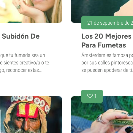
21 de septiembre de 
e Subidón De
Los 20 Mejore
Para Fumetas
 que tu fumada sea un
Ámsterdam es famosa por
te sientes creativo/a o te
por sus calles pintoresc
go, reconocer estas...
se pueden apoderar de ti.
1