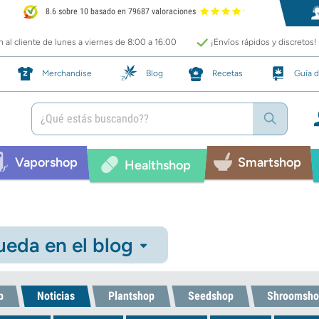
8.6 sobre 10 basado en 79687 valoraciones
 al cliente de lunes a viernes de 8:00 a 16:00
¡Envíos rápidos y discretos!
Merchandise
Blog
Recetas
Guía d
Vaporshop
Smartshop
Healthshop
eda en el blog
p
Noticias
Plantshop
Seedshop
Shroomsho