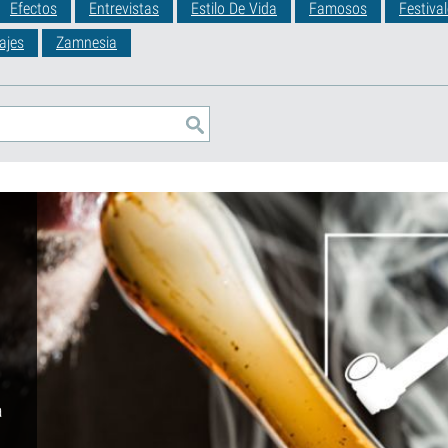
Efectos
Entrevistas
Estilo De Vida
Famosos
Festiva
ajes
Zamnesia
a