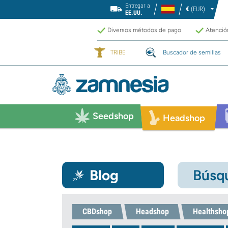
Entregar a
€
(EUR)
EE.UU.
Diversos métodos de pago
Atención
TRIBE
Buscador de semillas
Seedshop
Headshop
Blog
Búsqu
CBDshop
Headshop
Healthsho