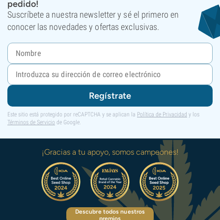
pedido!
Suscríbete a nuestra newsletter y sé el primero en
conocer las novedades y ofertas exclusivas.
Regístrate
Este sitio está protegido por reCAPTCHA y se aplican la
Política de Privacidad
y los
Términos de Servicio
de Google.
¡Gracias a tu apoyo, somos campeones!
Descubre todos nuestros
premios