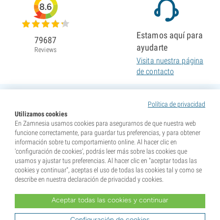
8.6
Estamos aquí para
79687
ayudarte
Reviews
Visita nuestra página
de contacto
Política de privacidad
Utilizamos cookies
En Zamnesia usamos cookies para asegurarnos de que nuestra web
funcione correctamente, para guardar tus preferencias, y para obtener
información sobre tu comportamiento online. Al hacer clic en
'configuración de cookies', podrás leer más sobre las cookies que
usamos y ajustar tus preferencias. Al hacer clic en "aceptar todas las
cookies y continuar", aceptas el uso de todas las cookies tal y como se
describe en nuestra declaración de privacidad y cookies.
Aceptar todas las cookies y continuar
* Nuestras semillas se venden como suvenires. La germinación de semillas es ilegal en muchos
países. Infórmate antes de efectuar tu compra. Al realizar tu pedido indicas que eres mayor de edad en
tu lugar de residencia y que conoces las normativas locales. También eximes de toda responsabilidad a
Configuración de cookies