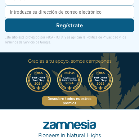
Regístrate
Este sitio está protegido por reCAPTCHA y se aplican la
Política de Privacidad
y los
Términos de Servicio
de Google.
¡Gracias a tu apoyo, somos campeones!
Descubre todos nuestros
premios
Pioneers in Natural Highs