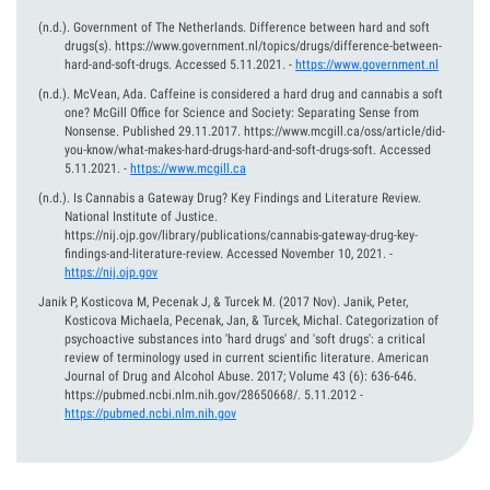
(n.d.).
Government of The Netherlands. Difference between hard and soft
drugs(s). https://www.government.nl/topics/drugs/difference-between-
hard-and-soft-drugs. Accessed 5.11.2021.
-
https://www.government.nl
(n.d.).
McVean, Ada. Caffeine is considered a hard drug and cannabis a soft
one? McGill Office for Science and Society: Separating Sense from
Nonsense. Published 29.11.2017. https://www.mcgill.ca/oss/article/did-
you-know/what-makes-hard-drugs-hard-and-soft-drugs-soft. Accessed
5.11.2021.
-
https://www.mcgill.ca
(n.d.).
Is Cannabis a Gateway Drug? Key Findings and Literature Review.
National Institute of Justice.
https://nij.ojp.gov/library/publications/cannabis-gateway-drug-key-
findings-and-literature-review. Accessed November 10, 2021.
-
https://nij.ojp.gov
Janik P, Kosticova M, Pecenak J, & Turcek M.
(2017 Nov).
Janik, Peter,
Kosticova Michaela, Pecenak, Jan, & Turcek, Michal. Categorization of
psychoactive substances into 'hard drugs' and 'soft drugs': a critical
review of terminology used in current scientific literature. American
Journal of Drug and Alcohol Abuse. 2017; Volume 43 (6): 636-646.
https://pubmed.ncbi.nlm.nih.gov/28650668/. 5.11.2012
-
https://pubmed.ncbi.nlm.nih.gov