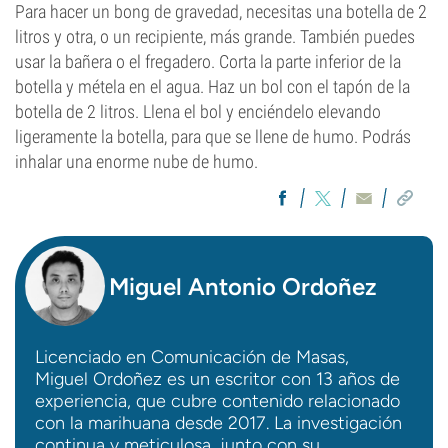
Para hacer un bong de gravedad, necesitas una botella de 2
litros y otra, o un recipiente, más grande. También puedes
usar la bañera o el fregadero. Corta la parte inferior de la
botella y métela en el agua. Haz un bol con el tapón de la
botella de 2 litros. Llena el bol y enciéndelo elevando
ligeramente la botella, para que se llene de humo. Podrás
inhalar una enorme nube de humo.
Miguel Antonio Ordoñez
Licenciado en Comunicación de Masas,
Miguel Ordoñez es un escritor con 13 años de
experiencia, que cubre contenido relacionado
con la marihuana desde 2017. La investigación
continua y meticulosa, junto con su