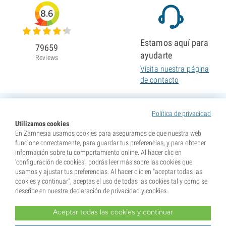
8.6
Estamos aquí para
79659
ayudarte
Reviews
Visita nuestra página
de contacto
Política de privacidad
Utilizamos cookies
En Zamnesia usamos cookies para asegurarnos de que nuestra web
funcione correctamente, para guardar tus preferencias, y para obtener
información sobre tu comportamiento online. Al hacer clic en
'configuración de cookies', podrás leer más sobre las cookies que
usamos y ajustar tus preferencias. Al hacer clic en "aceptar todas las
cookies y continuar", aceptas el uso de todas las cookies tal y como se
describe en nuestra declaración de privacidad y cookies.
Aceptar todas las cookies y continuar
* Nuestras semillas se venden como suvenires. La germinación de semillas es ilegal en muchos
países. Infórmate antes de efectuar tu compra. Al realizar tu pedido indicas que eres mayor de edad en