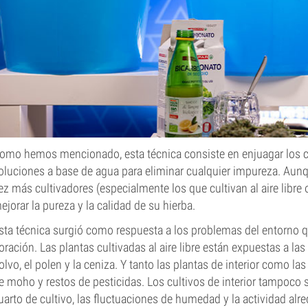
omo hemos mencionado, esta técnica consiste en enjuagar los c
oluciones a base de agua para eliminar cualquier impureza. Aunq
ez más cultivadores (especialmente los que cultivan al aire libre
ejorar la pureza y la calidad de su hierba.
sta técnica surgió como respuesta a los problemas del entorno qu
loración. Las plantas cultivadas al aire libre están expuestas a las
olvo, el polen y la ceniza. Y tanto las plantas de interior como l
e moho y restos de pesticidas. Los cultivos de interior tampoco 
uarto de cultivo, las fluctuaciones de humedad y la actividad alr