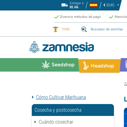
Entregar a
€
(EUR)
EE.UU.
Diversos métodos de pago
Atención
TRIBE
Buscador de semillas
Seedshop
Headshop
Z
Cómo Cultivar Marihuana
Cosecha y postcosecha
Cuándo cosechar