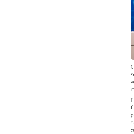
C
s
v
m
E
f
p
d
c