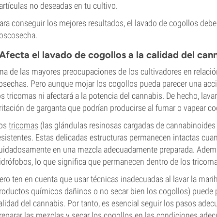
artículas no deseadas en tu cultivo.
ara conseguir los mejores resultados, el lavado de cogollos deb
oscosecha
.
Afecta el lavado de cogollos a la calidad del can
na de las mayores preocupaciones de los cultivadores en relación
osechas. Pero aunque mojar los cogollos pueda parecer una acció
os tricomas ni afectará a la potencia del cannabis. De hecho, lava
rritación de garganta que podrían producirse al fumar o vapear 
os
tricomas
(las glándulas resinosas cargadas de cannabinoides
esistentes. Estas delicadas estructuras permanecen intactas cua
uidadosamente en una mezcla adecuadamente preparada. Además
idrófobos, lo que significa que permanecen dentro de los trico
ero ten en cuenta que usar técnicas inadecuadas al lavar la mar
roductos químicos dañinos o no secar bien los cogollos) puede p
alidad del cannabis. Por tanto, es esencial seguir los pasos adec
reparar las mezclas y secar los cogollos en las condiciones ade