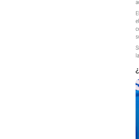
a
E
e
c
s
S
l