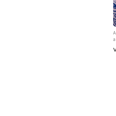
A
a
V