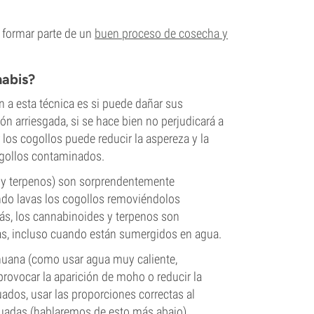
e formar parte de un
buen proceso de cosecha y
nabis?
 a esta técnica es si puede dañar sus
n arriesgada, si se hace bien no perjudicará a
r los cogollos puede reducir la aspereza y la
cogollos contaminados.
 y terpenos) son sorprendentemente
ndo lavas los cogollos removiéndolos
, los cannabinoides y terpenos son
mas, incluso cuando están sumergidos en agua.
ihuana (como usar agua muy caliente,
rovocar la aparición de moho o reducir la
uados, usar las proporciones correctas al
cuadas (hablaremos de esto más abajo).