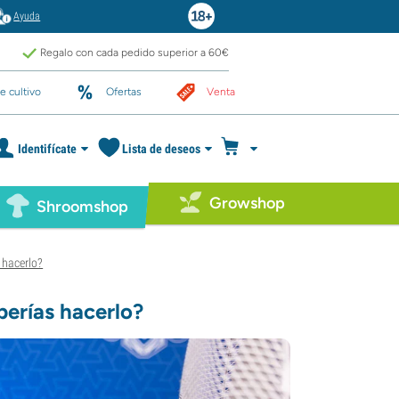
Ayuda
Regalo con cada pedido superior a 60€
e cultivo
Ofertas
Venta
Identifícate
Lista de deseos
Growshop
Shroomshop
 hacerlo?
berías hacerlo?