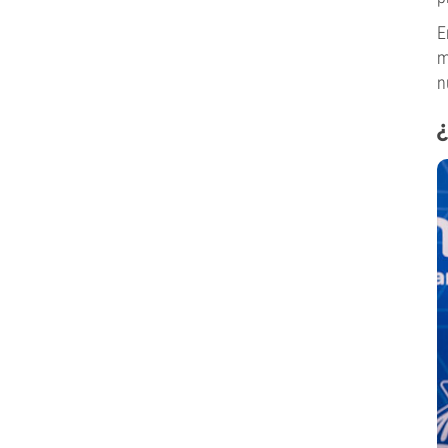
E
m
n