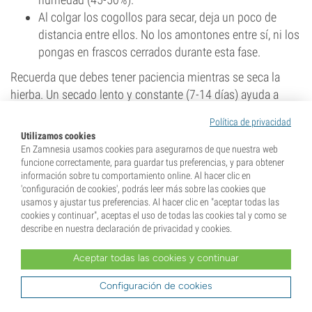
Al colgar los cogollos para secar, deja un poco de
distancia entre ellos. No los amontones entre sí, ni los
pongas en frascos cerrados durante esta fase.
Recuerda que debes tener paciencia mientras se seca la
hierba. Un secado lento y constante (7-14 días) ayuda a
prevenir que rebrote el mildiu y preserva la calidad del
Política de privacidad
cannabis. Para más información, consulta nuestro artículos
Utilizamos cookies
sobre cómo
secar
y
curar
correctamente la marihuana.
En Zamnesia usamos cookies para asegurarnos de que nuestra web
funcione correctamente, para guardar tus preferencias, y para obtener
Cómo almacenar la marihuana para evitar
información sobre tu comportamiento online. Al hacer clic en
problemas en el futuro
'configuración de cookies', podrás leer más sobre las cookies que
usamos y ajustar tus preferencias. Al hacer clic en "aceptar todas las
Tras secar los cogollos, haz lo siguiente:
cookies y continuar", aceptas el uso de todas las cookies tal y como se
describe en nuestra declaración de privacidad y cookies.
Cúralos en
tarros
de vidrio con
packs de control de
humedad
.
Aceptar todas las cookies y continuar
Durante la primera semana, abre los tarros una vez al
Configuración de cookies
día para liberar la humedad atrapada en su interior.
Guarda los tarros en un lugar fresco, seco y oscuro.