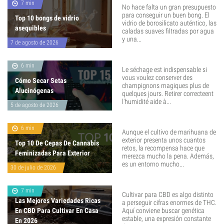
7 min
No hace falta un gran presupuesto
para conseguir un buen bong. El
Top 10 bongs de vidrio
vidrio de borosilicato auténtico, las
asequibles
caladas suaves filtradas por agua
y una...
7 de agosto de 2026
6 min
Le séchage est indispensable si
vous voulez conserver des
Cómo Secar Setas
champignons magiques plus de
Alucinógenas
quelques jours. Retirer correcteent
l'humidité aide à...
5 de agosto de 2026
6 min
Aunque el cultivo de marihuana de
exterior presenta unos cuantos
Top 10 De Cepas De Cannabis
retos, la recompensa hace que
Feminizadas Para Exterior
merezca mucho la pena. Además,
es un entorno mucho...
30 de julio de 2026
7 min
Cultivar para CBD es algo distinto
Las Mejores Variedades Ricas
a perseguir cifras enormes de THC.
En CBD Para Cultivar En Casa
Aquí conviene buscar genética
estable, una expresión constante
En 2026