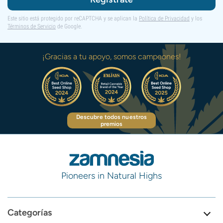
Este sitio está protegido por reCAPTCHA y se aplican la
Política de Privacidad
y los
Términos de Servicio
de Google.
¡Gracias a tu apoyo, somos campeones!
Descubre todos nuestros
premios
Pioneers in Natural Highs
Categorías