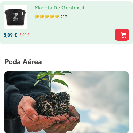
Maceta De Geotextil
937
5,
09
€
5,
99
€
Poda Aérea