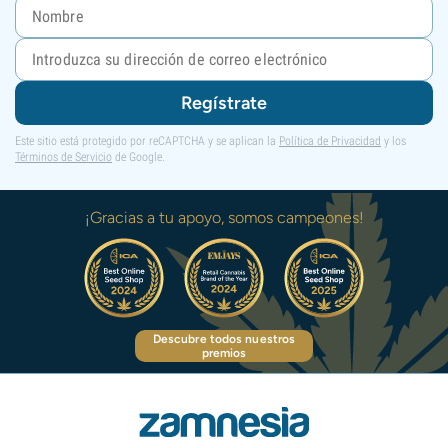
Regístrate
Este sitio está protegido por reCAPTCHA y se aplican la
Política de Privacidad
y los
Términos de Servicio
de Google.
¡Gracias a tu apoyo, somos campeones!
Descubre todos nuestros
premios