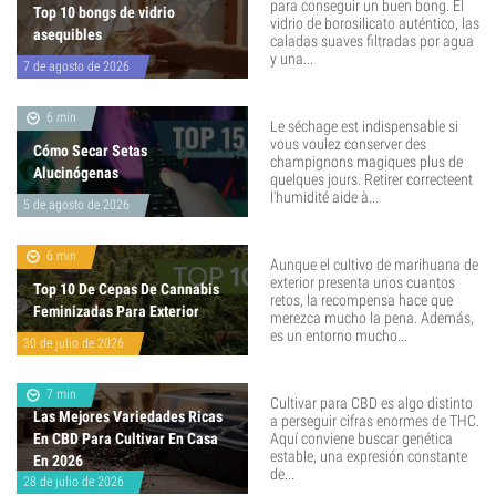
para conseguir un buen bong. El
Top 10 bongs de vidrio
vidrio de borosilicato auténtico, las
asequibles
caladas suaves filtradas por agua
y una...
7 de agosto de 2026
6 min
Le séchage est indispensable si
vous voulez conserver des
Cómo Secar Setas
champignons magiques plus de
Alucinógenas
quelques jours. Retirer correcteent
l'humidité aide à...
5 de agosto de 2026
6 min
Aunque el cultivo de marihuana de
exterior presenta unos cuantos
Top 10 De Cepas De Cannabis
retos, la recompensa hace que
Feminizadas Para Exterior
merezca mucho la pena. Además,
es un entorno mucho...
30 de julio de 2026
7 min
Cultivar para CBD es algo distinto
Las Mejores Variedades Ricas
a perseguir cifras enormes de THC.
En CBD Para Cultivar En Casa
Aquí conviene buscar genética
estable, una expresión constante
En 2026
de...
28 de julio de 2026