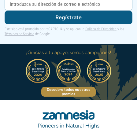
Regístrate
Este sitio está protegido por reCAPTCHA y se aplican la
Política de Privacidad
y los
Términos de Servicio
de Google.
¡Gracias a tu apoyo, somos campeones!
Descubre todos nuestros
premios
Pioneers in Natural Highs