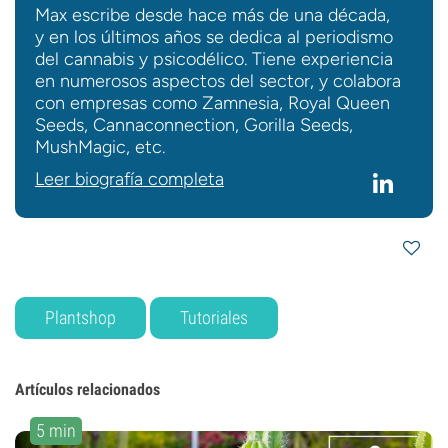
Max escribe desde hace más de una década,
y en los últimos años se dedica al periodismo
del cannabis y psicodélico. Tiene experiencia
en numerosos aspectos del sector, y colabora
con empresas como Zamnesia, Royal Queen
Seeds, Cannaconnection, Gorilla Seeds,
MushMagic, etc.
Leer biografía completa
Plantshop
Tutoriales
Artículos relacionados
5 min