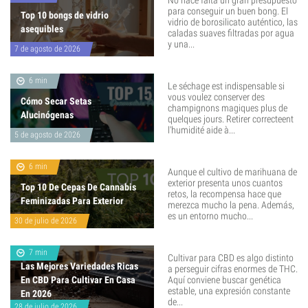
No hace falta un gran presupuesto
para conseguir un buen bong. El
Top 10 bongs de vidrio
vidrio de borosilicato auténtico, las
asequibles
caladas suaves filtradas por agua
y una...
7 de agosto de 2026
6 min
Le séchage est indispensable si
vous voulez conserver des
Cómo Secar Setas
champignons magiques plus de
Alucinógenas
quelques jours. Retirer correcteent
l'humidité aide à...
5 de agosto de 2026
6 min
Aunque el cultivo de marihuana de
exterior presenta unos cuantos
Top 10 De Cepas De Cannabis
retos, la recompensa hace que
Feminizadas Para Exterior
merezca mucho la pena. Además,
es un entorno mucho...
30 de julio de 2026
7 min
Cultivar para CBD es algo distinto
Las Mejores Variedades Ricas
a perseguir cifras enormes de THC.
En CBD Para Cultivar En Casa
Aquí conviene buscar genética
estable, una expresión constante
En 2026
de...
28 de julio de 2026