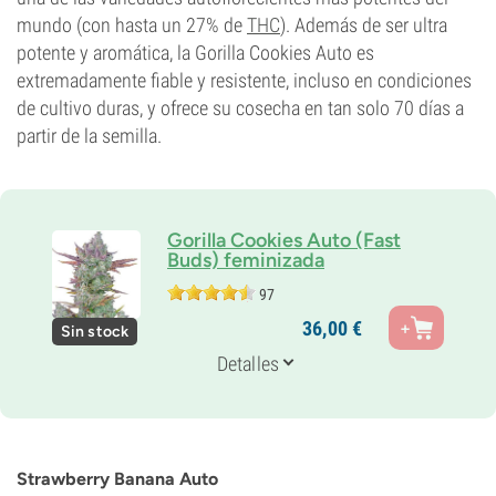
mundo (con hasta un 27% de
THC
). Además de ser ultra
potente y aromática, la Gorilla Cookies Auto es
extremadamente fiable y resistente, incluso en condiciones
de cultivo duras, y ofrece su cosecha en tan solo 70 días a
partir de la semilla.
Gorilla Cookies Auto (Fast
Buds) feminizada
97
Padres
36,
00
€
Sin stock
Gorilla Cookies Auto
Genética
Detalles
55% Indica /
45% Sativa
Periodo De Floración
10-11 semanas de la semilla al cultivo
THC
27%
Strawberry Banana Auto
CBD