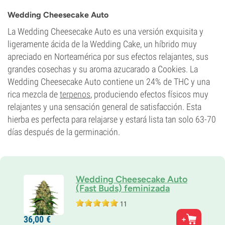
THC
27%
Wedding Cheesecake Auto
CBD
0-1%
La Wedding Cheesecake Auto es una versión exquisita y
Tipo de floración
ligeramente ácida de la Wedding Cake, un híbrido muy
Autofloreciente
apreciado en Norteamérica por sus efectos relajantes, sus
grandes cosechas y su aroma azucarado a Cookies. La
Wedding Cheesecake Auto contiene un 24% de THC y una
rica mezcla de
terpenos
, produciendo efectos físicos muy
relajantes y una sensación general de satisfacción. Esta
hierba es perfecta para relajarse y estará lista tan solo 63-70
días después de la germinación.
Wedding Cheesecake Auto
(Fast Buds) feminizada
11
Padres
36,
00
€
W. Cheescake