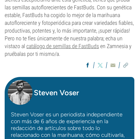
las semillas autoflorecientes de FastBuds. Con su genética
estable, FastBuds ha cogido lo mejor de la marihuana
autofloreciente y fotoperiódica para crear variedades fiables,
productivas, potentes y, lo más importante, ¡super rápidas!
Pero no te fíes únicamente de nuestra palabra; echa un
vistazo al
catálogo de semillas de FastBuds
en Zamnesia y
pruébalas por ti mismo/a.
Steven Voser
Steven Voser es un periodista independiente
con más de 6 años de experiencia en la
redacción de artículos sobre todo lo
relacionado con la marihuana; cómo cultivarla,