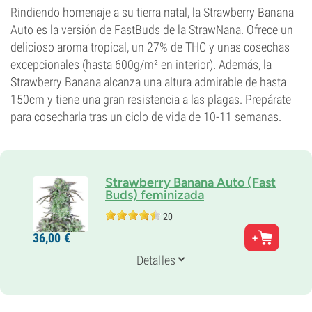
0-1%
Rindiendo homenaje a su tierra natal, la Strawberry Banana
Tipo de floración
Auto es la versión de FastBuds de la StrawNana. Ofrece un
Autofloreciente
delicioso aroma tropical, un 27% de THC y unas cosechas
excepcionales (hasta 600g/m² en interior). Además, la
Strawberry Banana alcanza una altura admirable de hasta
150cm y tiene una gran resistencia a las plagas. Prepárate
para cosecharla tras un ciclo de vida de 10-11 semanas.
Strawberry Banana Auto (Fast
Buds) feminizada
20
Padres
36,
00
€
Strawberry Banana Auto
Genética
Detalles
55% Indica /
45% Sativa
Periodo De Floración
10-11 semanas de la semilla al cultivo