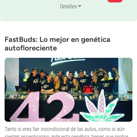
Genética
Detalles
35% Indica /
65% Sativa
Periodo De Floración
9-10 semanas de la semilla al cultivo
THC
21%
FastBuds: Lo mejor en genética
CBD
autofloreciente
1%
Tipo de floración
Autofloreciente
Tanto si eres fan incondicional de las autos, como si aún
sientes escepticismo ante esta genética, tienes que probar