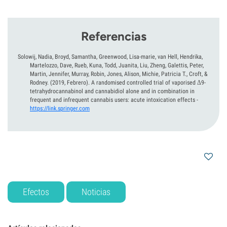
Referencias
Solowij, Nadia, Broyd, Samantha, Greenwood, Lisa-marie, van Hell, Hendrika,
Martelozzo, Dave, Rueb, Kuna, Todd, Juanita, Liu, Zheng, Galettis, Peter,
Martin, Jennifer, Murray, Robin, Jones, Alison, Michie, Patricia T., Croft, &
Rodney.
(2019, Febrero).
A randomised controlled trial of vaporised Δ9-
tetrahydrocannabinol and cannabidiol alone and in combination in
frequent and infrequent cannabis users: acute intoxication effects
-
https://link.springer.com
Efectos
Noticias