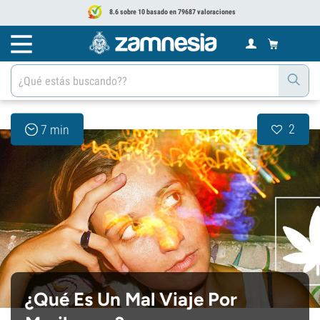
8.6 sobre 10 basado en 79687 valoraciones
2
7 min
¿Qué Es Un Mal Viaje Por