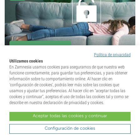
13 de octubre de 2020
Política de privacidad
Cómo Prevenir El Efecto
Utilizamos cookies
En Zamnesia usamos cookies para asegurarnos de que nuestra web
Apalanque De La Marihuana
funcione correctamente, para guardar tus preferencias, y para obtener
información sobre tu comportamiento online. Al hacer clic en
'configuración de cookies', podrás leer más sobre las cookies que
A muchos de nosotros nos ha pasado. Una calada de
usamos y ajustar tus preferencias. Al hacer clic en "aceptar todas las
más, o una variedad especialmente potente, y de
cookies y continuar", aceptas el uso de todas las cookies tal y como se
repente te ves atrapado en el sofá. Experimentar un
describe en nuestra declaración de privacidad y cookies.
efecto de colocón corporal completo es...
Aceptar todas las cookies y continuar
7 min
Configuración de cookies