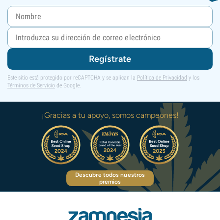
Regístrate
Este sitio está protegido por reCAPTCHA y se aplican la
Política de Privacidad
y los
Términos de Servicio
de Google.
¡Gracias a tu apoyo, somos campeones!
Descubre todos nuestros
premios