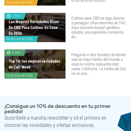
es un entorno mucho...
30 de julio de 2026
7 min
Cultivar para CBD es algo distinto
Las Mejores Variedades Ricas
a perseguir cifras enormes de THC.
En CBD Para Cultivar En Casa
Aquí conviene buscar genética
estable, una expresión constante
En 2026
de...
28 de julio de 2026
6 min
Pregunta a diez fumetas de dónde
sale la mejor hierba del mundo y
Top 10: las mejores variedades
oirás la misma respuesta diez
de Cali Weed
veces: California. La hierba de Cali
no es una...
15 de julio de 2026
¡Consigue un 10% de descuento en tu primer
pedido!
Suscríbete a nuestra newsletter y sé el primero en
conocer las novedades y ofertas exclusivas.