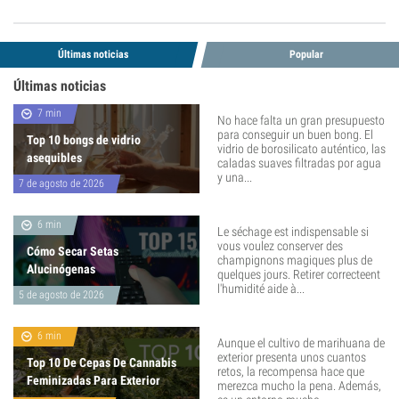
Últimas noticias
Popular
Últimas noticias
7 min
No hace falta un gran presupuesto
para conseguir un buen bong. El
Top 10 bongs de vidrio
vidrio de borosilicato auténtico, las
asequibles
caladas suaves filtradas por agua
y una...
7 de agosto de 2026
6 min
Le séchage est indispensable si
vous voulez conserver des
Cómo Secar Setas
champignons magiques plus de
Alucinógenas
quelques jours. Retirer correcteent
l'humidité aide à...
5 de agosto de 2026
6 min
Aunque el cultivo de marihuana de
exterior presenta unos cuantos
Top 10 De Cepas De Cannabis
retos, la recompensa hace que
Feminizadas Para Exterior
merezca mucho la pena. Además,