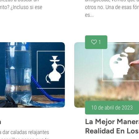
ito? ¿Incluso si ese
otros no. Una de esas fó
es...
1
10 de abril de 2023
a
La Mejor Maner
Realidad En Lo
 dar caladas relajantes