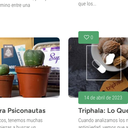
que los...
amino entre una
0
14 de abril de 2023
ra Psiconautas
Triphala: Lo Qu
licos, tenemos muchas
Cuando analizamos los m
piezas a buscar un
antigüedad, vemos que al