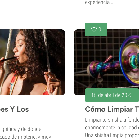
experiencia...
0
18 de abril de 2023
bes Y Los
Cómo Limpiar T
Limpiar tu shisha a fon
enormemente la calidad d
ignifica y de dónde
Una shisha limpia propor
deado de misterio, y muy