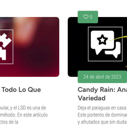
0
24 de abril de 2023
: Todo Lo Que
Candy Rain: Aná
Variedad
lar, y el LSD es una de
Deja el paraguas en casa 
método. En este artículo
Este portento de domina
tos de la
y afrutados que sin duda