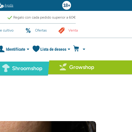
Ayuda
Regalo con cada pedido superior a 60€
e cultivo
Ofertas
Venta
Identifícate
Lista de deseos
Growshop
Shroomshop