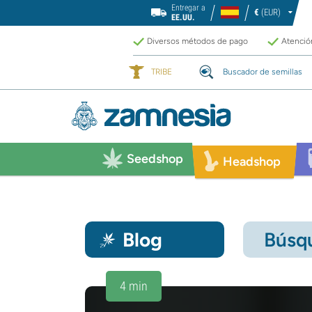
Entregar a
€
(EUR)
EE.UU.
Diversos métodos de pago
Atención
TRIBE
Buscador de semillas
Seedshop
Headshop
Blog
Búsqu
4 min