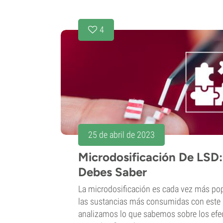
4
25 de abril de 2023
Microdosificación De LSD
Debes Saber
La microdosificación es cada vez más popu
las sustancias más consumidas con este 
analizamos lo que sabemos sobre los efec