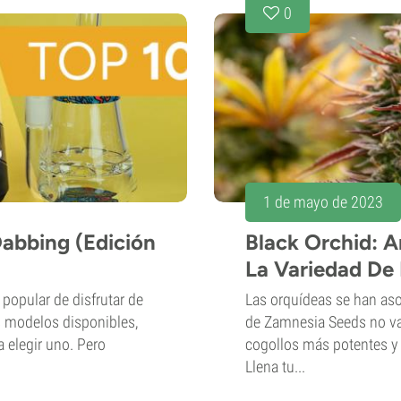
0
1 de mayo de 2023
Dabbing (Edición
Black Orchid: A
La Variedad De
popular de disfrutar de
Las orquídeas se han aso
s modelos disponibles,
de Zamnesia Seeds no va 
a elegir uno. Pero
cogollos más potentes y
Llena tu...