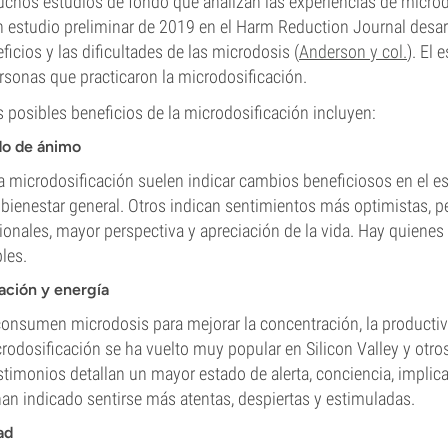
uchos estudios de fondo que analizan las experiencias de microd
 estudio preliminar de 2019 en el Harm Reduction Journal desarr
icios y las dificultades de las microdosis (
Anderson y col.
). El 
sonas que practicaron la microdosificación.
s posibles beneficios de la microdosificación incluyen:
do de ánimo
a microdosificación suelen indicar cambios beneficiosos en el e
bienestar general. Otros indican sentimientos más optimistas, 
ionales, mayor perspectiva y apreciación de la vida. Hay quienes
les.
ción y energía
onsumen microdosis para mejorar la concentración, la productiv
rodosificación se ha vuelto muy popular en Silicon Valley y otros
stimonios detallan un mayor estado de alerta, conciencia, implica
n indicado sentirse más atentas, despiertas y estimuladas.
ad