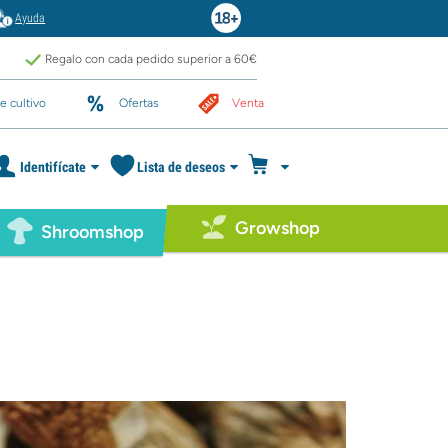
Ayuda
Regalo con cada pedido superior a 60€
e cultivo
Ofertas
Venta
Identifícate
Lista de deseos
Growshop
Shroomshop