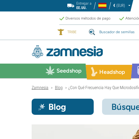
Entregar a
€
(EUR)
EE.UU.
Diversos métodos de pago
Atención
TRIBE
Buscador de semillas
Seedshop
Headshop
Zamnesia
Blog
¿Con Qué Frecuencia Hay Que Microdosifi
>
>
Blog
Búsque