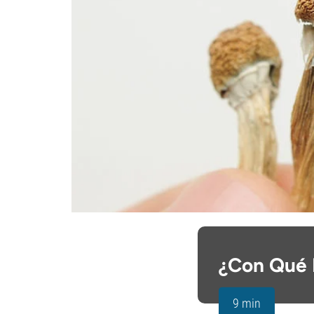
¿Con Qué 
9 min