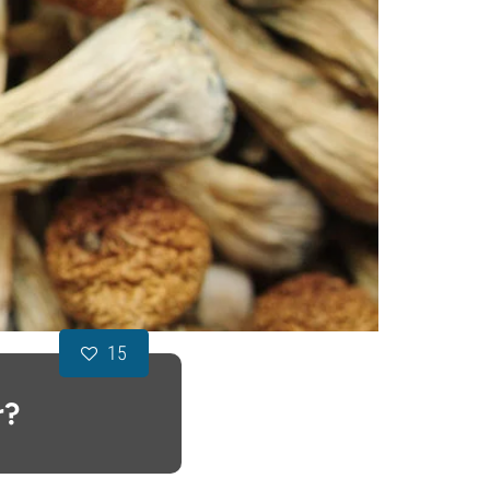
15
r?