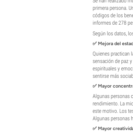
Se han realizado m
primera persona. Un
códigos de los benef
informes de 278 per
Según los datos, lo
✅ Mejora del esta
Quienes practican l
sensación de paz y 
espirituales y emoc
sentirse más sociab
✅ Mayor concentra
Algunas personas c
rendimiento. La mic
este motivo. Los te
Algunas personas ha
✅ Mayor creativid