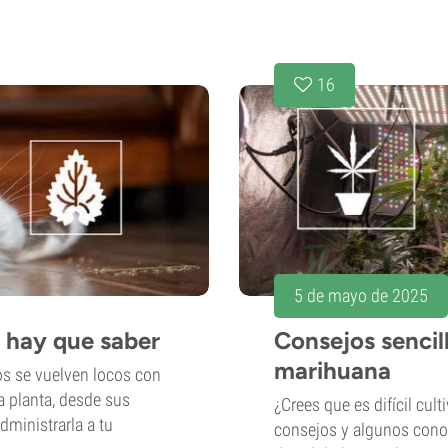
16
5 de mayo de 2025
e hay que saber
Consejos sencil
marihuana
tos se vuelven locos con
a planta, desde sus
¿Crees que es difícil cul
dministrarla a tu
consejos y algunos cono