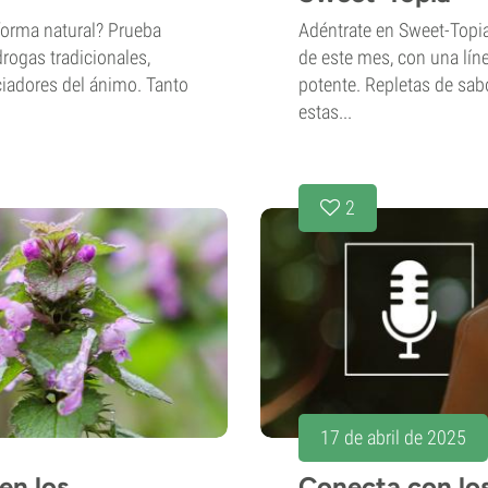
forma natural? Prueba
Adéntrate en Sweet-Topi
drogas tradicionales,
de este mes, con una lín
iadores del ánimo. Tanto
potente. Repletas de sab
estas...
2
17 de abril de 2025
en los
Conecta con los