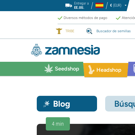
Entregar a
€
(EUR)
EE.UU.
Diversos métodos de pago
Atención
TRIBE
Buscador de semillas
Seedshop
Headshop
Blog
Búsqu
4 min