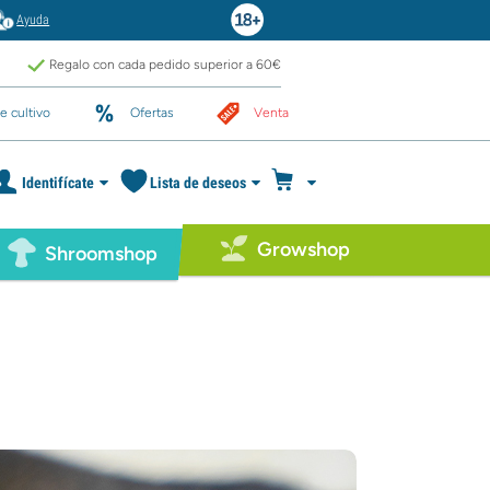
Ayuda
Regalo con cada pedido superior a 60€
e cultivo
Ofertas
Venta
Identifícate
Lista de deseos
Growshop
Shroomshop