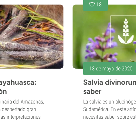
18
13 de mayo de 2025
 ayahuasca:
Salvia divinoru
ión
saber
inaria del Amazonas,
La salvia es un alucinóge
a despertado gran
Sudamérica. En este artí
as interpretaciones
necesitas saber sobre esta