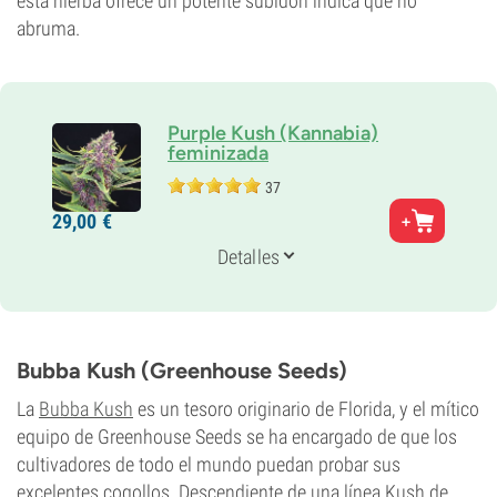
esta hierba ofrece un potente subidón índica que no
abruma.
Purple Kush (Kannabia)
feminizada
37
Padres
29,
00
€
Black Domina x Purple Kush
Genética
Detalles
75% Indica /
25% Sativa
Periodo De Floración
8-9 semanas
THC
22%
Bubba Kush (Greenhouse Seeds)
CBD
0-1%
La
Bubba Kush
es un tesoro originario de Florida, y el mítico
Tipo de floración
equipo de Greenhouse Seeds se ha encargado de que los
Fotoperiódica
cultivadores de todo el mundo puedan probar sus
excelentes cogollos. Descendiente de una línea Kush de