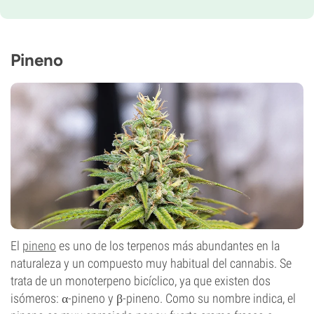
Periodo De Floración
10-11 semanas de la semilla al cultivo
THC
25%
Pineno
CBD
Bajo
Tipo de floración
Autofloreciente
El
pineno
es uno de los terpenos más abundantes en la
naturaleza y un compuesto muy habitual del cannabis. Se
trata de un monoterpeno bicíclico, ya que existen dos
isómeros: α-pineno y β-pineno. Como su nombre indica, el