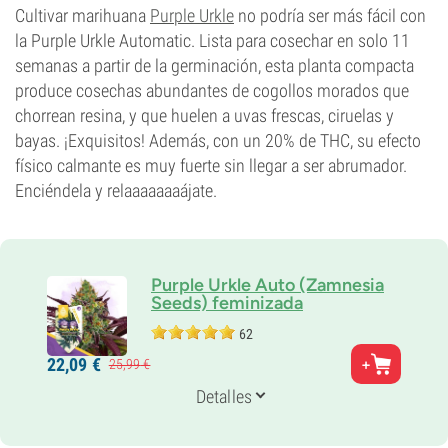
0-1%
Cultivar marihuana
Purple Urkle
no podría ser más fácil con
Tipo de floración
la Purple Urkle Automatic. Lista para cosechar en solo 11
Fotoperiódica
semanas a partir de la germinación, esta planta compacta
produce cosechas abundantes de cogollos morados que
chorrean resina, y que huelen a uvas frescas, ciruelas y
bayas. ¡Exquisitos! Además, con un 20% de THC, su efecto
físico calmante es muy fuerte sin llegar a ser abrumador.
Enciéndela y relaaaaaaaájate.
Purple Urkle Auto (Zamnesia
Seeds) feminizada
62
Padres
22,
09
€
25,
99
€
Mendocino Purps x Ruderalis
Genética
Detalles
80% Indica /
20% Sativa
Periodo De Floración