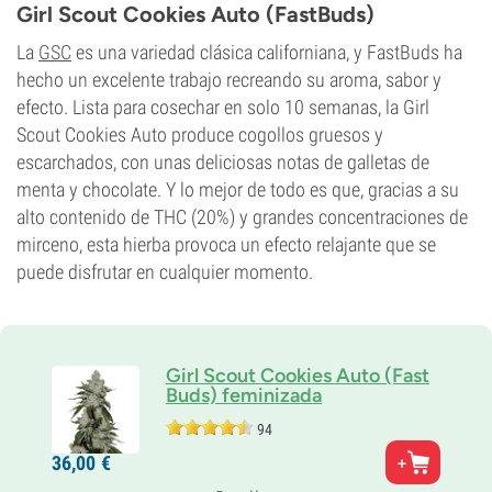
21%
Girl Scout Cookies Auto (FastBuds)
CBD
Bajo
La
GSC
es una variedad clásica californiana, y FastBuds ha
Tipo de floración
hecho un excelente trabajo recreando su aroma, sabor y
Autofloreciente
efecto. Lista para cosechar en solo 10 semanas, la Girl
Scout Cookies Auto produce cogollos gruesos y
escarchados, con unas deliciosas notas de galletas de
menta y chocolate. Y lo mejor de todo es que, gracias a su
alto contenido de THC (20%) y grandes concentraciones de
mirceno, esta hierba provoca un efecto relajante que se
puede disfrutar en cualquier momento.
Girl Scout Cookies Auto (Fast
Buds) feminizada
94
Genética
36,
00
€
60% Indica /
40% Sativa