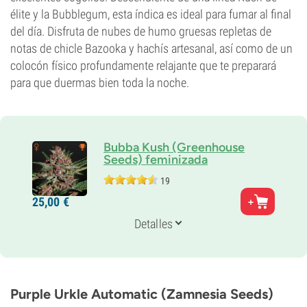
élite y la Bubblegum, esta índica es ideal para fumar al final
del día. Disfruta de nubes de humo gruesas repletas de
notas de chicle Bazooka y hachís artesanal, así como de un
colocón físico profundamente relajante que te preparará
para que duermas bien toda la noche.
Bubba Kush (Greenhouse
Seeds) feminizada
19
Padres
25,
00
€
Bubble Gum x Kush
Genética
Detalles
80% Indica /
20% Sativa
Periodo De Floración
9-10 semanas
THC
18%
Purple Urkle Automatic (Zamnesia Seeds)
CBD