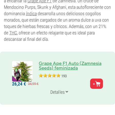
a encantar la
Grape Ape F1
de Zamnesia. Un cruce de
Mendocino Purps, Skunk y Afghani, esta autofloreciente con
dominancia
índica
desarrolla unos deliciosos cogollos
morados, que están cargados de un aroma dulce a uva con
toques de hierbas frescas y cítricos. Además, con un 21%
de
THC
, ofrece un efecto relajante que es ideal para
descansar al final del día.
Grape Ape F1 Auto (Zamnesia
Seeds) feminizada
193
Padres
26,
24
€
34,
99
€
Mendocino Purps x Skunk x Afghani
Genética
Detalles
Auto índica dominante
Periodo De Floración
8-9 semanas de la semilla al cultivo
THC