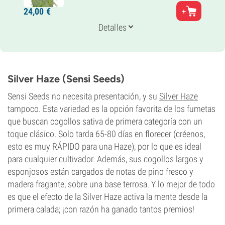
Padres
24,
00
€
Jack Herer Autoflowering
Genética
Detalles
35% Indica /
65% Sativa
Periodo De Floración
9-10 semanas de la semilla al cultivo
THC
21%
Silver Haze (Sensi Seeds)
CBD
0-1%
Sensi Seeds no necesita presentación, y su
Silver Haze
Tipo de floración
tampoco. Esta variedad es la opción favorita de los fumetas
Autofloreciente
que buscan cogollos sativa de primera categoría con un
toque clásico. Solo tarda 65-80 días en florecer (créenos,
esto es muy RÁPIDO para una Haze), por lo que es ideal
para cualquier cultivador. Además, sus cogollos largos y
esponjosos están cargados de notas de pino fresco y
madera fragante, sobre una base terrosa. Y lo mejor de todo
es que el efecto de la Silver Haze activa la mente desde la
primera calada; ¡con razón ha ganado tantos premios!