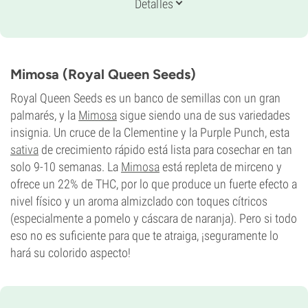
Periodo De Floración
Detalles
9-10 semanas de la semilla al cultivo
THC
20%
CBD
0-1%
Mimosa (Royal Queen Seeds)
Tipo de floración
Autofloreciente
Royal Queen Seeds es un banco de semillas con un gran
palmarés, y la
Mimosa
sigue siendo una de sus variedades
insignia. Un cruce de la Clementine y la Purple Punch, esta
sativa
de crecimiento rápido está lista para cosechar en tan
solo 9-10 semanas. La
Mimosa
está repleta de mirceno y
ofrece un 22% de THC, por lo que produce un fuerte efecto a
nivel físico y un aroma almizclado con toques cítricos
(especialmente a pomelo y cáscara de naranja). Pero si todo
eso no es suficiente para que te atraiga, ¡seguramente lo
hará su colorido aspecto!