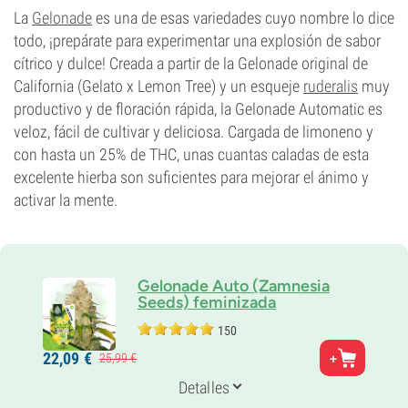
CBD
La
Gelonade
es una de esas variedades cuyo nombre lo dice
Medio
todo, ¡prepárate para experimentar una explosión de sabor
Tipo de floración
cítrico y dulce! Creada a partir de la Gelonade original de
Fotoperiódica
California (Gelato x Lemon Tree) y un esqueje
ruderalis
muy
productivo y de floración rápida, la Gelonade Automatic es
veloz, fácil de cultivar y deliciosa. Cargada de limoneno y
con hasta un 25% de THC, unas cuantas caladas de esta
excelente hierba son suficientes para mejorar el ánimo y
activar la mente.
Gelonade Auto (Zamnesia
Seeds) feminizada
150
Padres
22,
09
€
25,
99
€
Gelato x Lemon Tree x Ruderalis
Genética
Detalles
45% Indica /
55% Sativa