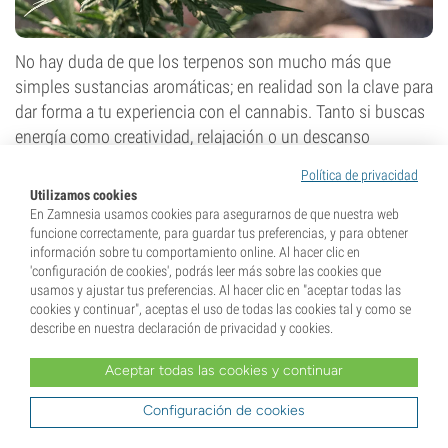
No hay duda de que los terpenos son mucho más que
simples sustancias aromáticas; en realidad son la clave para
dar forma a tu experiencia con el cannabis. Tanto si buscas
energía como creatividad, relajación o un descanso
profundo, existe un perfil de terpenos que se adapta a tus
Política de privacidad
preferencias. La próxima vez que compres marihuana, pide
Utilizamos cookies
al budtender los informes de laboratorio de las variedades
En Zamnesia usamos cookies para asegurarnos de que nuestra web
funcione correctamente, para guardar tus preferencias, y para obtener
que te interesan, o deja que tu olfato te dirija hacia una
información sobre tu comportamiento online. Al hacer clic en
experiencia más personalizada.
'configuración de cookies', podrás leer más sobre las cookies que
usamos y ajustar tus preferencias. Al hacer clic en "aceptar todas las
Puedes recrear cualquiera de estos perfiles en casa con
cookies y continuar", aceptas el uso de todas las cookies tal y como se
líquidos y sprays de terpenos puros
.
describe en nuestra declaración de privacidad y cookies.
Aceptar todas las cookies y continuar
Configuración de cookies
Steven Voser