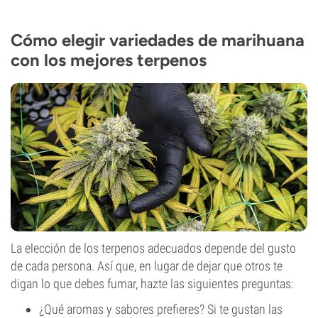
10-11 semanas de la semilla al cultivo
THC
20%
Cómo elegir variedades de marihuana
CBD
con los mejores terpenos
0-1%
Tipo de floración
Autofloreciente
La elección de los terpenos adecuados depende del gusto
de cada persona. Así que, en lugar de dejar que otros te
digan lo que debes fumar, hazte las siguientes preguntas:
¿Qué aromas y sabores prefieres? Si te gustan las