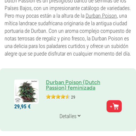
Dutch Passion es un prestigioso banco de semillas de los
Países Bajos, con un impresionante catálogo de variedades.
Pero muy pocas están a la altura de la
Durban Poison
, una
mítica landrace sudafricana originaria de la antigua ciudad
portuaria de Durban. Con un aroma complejo compuesto de
notas terrosas de regaliz y pino fresco, la Durban Poison es
una delicia para los paladares curtidos y ofrece un subidón
alegre que se puede disfrutar en cualquier momento del día.
Durban Poison (Dutch
Passion) feminizada
29
Padres
29,
95
€
Durban x Unknown Indica
Genética
Detalles
Sativa-dominante
Periodo De Floración
8-9 semanas