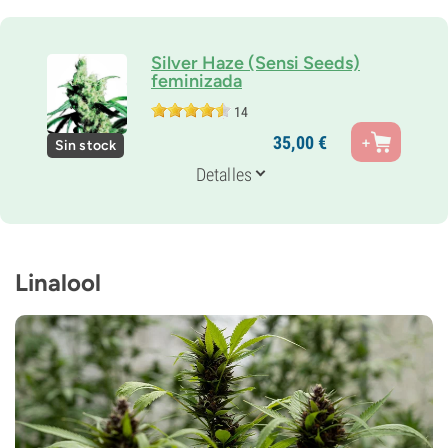
Silver Haze (Sensi Seeds)
feminizada
14
Padres
35,
00
€
Sin stock
Silver Haze 9
Genética
Detalles
20% Indica /
80% Sativa
Periodo De Floración
11-12 semanas
THC
Alto
Linalool
CBD
Desconocido
Tipo de floración
Fotoperiódica