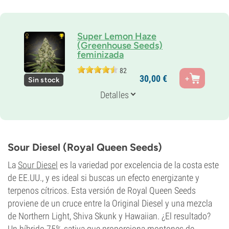
Super Lemon Haze
(Greenhouse Seeds)
feminizada
82
Padres
30,
00
€
Sin stock
Lemon Skunk x Super Silver Haze
Genética
Detalles
30% Indica /
70% Sativa
Periodo De Floración
10-11 semanas
THC
26%
Sour Diesel (Royal Queen Seeds)
CBD
0-1%
La
Sour Diesel
es la variedad por excelencia de la costa este
Tipo de floración
de EE.UU., y es ideal si buscas un efecto energizante y
Fotoperiódica
terpenos cítricos. Esta versión de Royal Queen Seeds
proviene de un cruce entre la Original Diesel y una mezcla
de Northern Light, Shiva Skunk y Hawaiian. ¿El resultado?
Un híbrido 75% sativa que proporciona montones de