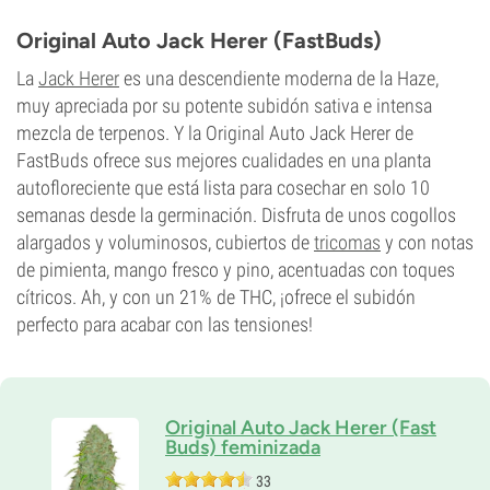
THC
14%
Original Auto Jack Herer (FastBuds)
CBD
Desconocido
La
Jack Herer
es una descendiente moderna de la Haze,
Tipo de floración
muy apreciada por su potente subidón sativa e intensa
Fotoperiódica
mezcla de terpenos. Y la Original Auto Jack Herer de
FastBuds ofrece sus mejores cualidades en una planta
autofloreciente que está lista para cosechar en solo 10
semanas desde la germinación. Disfruta de unos cogollos
alargados y voluminosos, cubiertos de
tricomas
y con notas
de pimienta, mango fresco y pino, acentuadas con toques
cítricos. Ah, y con un 21% de THC, ¡ofrece el subidón
perfecto para acabar con las tensiones!
Original Auto Jack Herer (Fast
Buds) feminizada
33