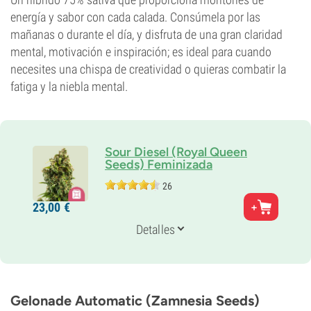
energía y sabor con cada calada. Consúmela por las
mañanas o durante el día, y disfruta de una gran claridad
mental, motivación e inspiración; es ideal para cuando
necesites una chispa de creatividad o quieras combatir la
fatiga y la niebla mental.
Sour Diesel (Royal Queen
Seeds) Feminizada
26
Padres
23,
00
€
Original Diesel x (Northern light x Shiva x
Hawaiian)
Detalles
Genética
25% Indica /
75% Sativa
Periodo De Floración
10-11 semanas
THC
Gelonade Automatic (Zamnesia Seeds)
19%