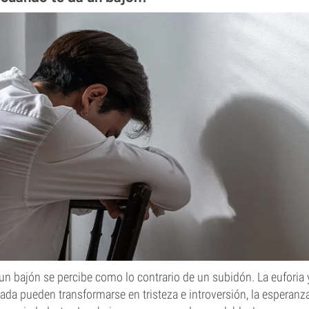
un bajón se percibe como lo contrario de un subidón. La euforia 
ada pueden transformarse en tristeza e introversión, la esperanz