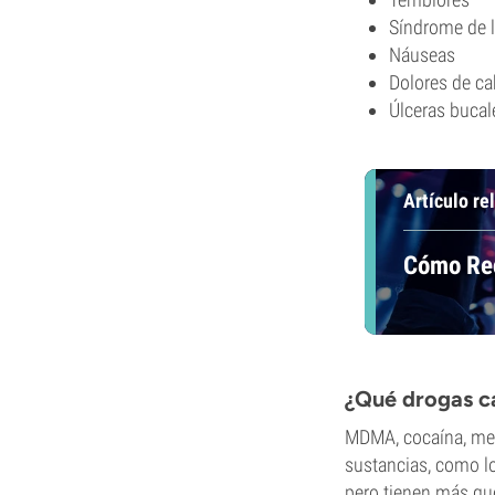
Síndrome de l
Náuseas
Dolores de c
Úlceras bucal
Artículo re
Cómo Re
¿Qué drogas c
MDMA, cocaína, mef
sustancias, como lo
pero tienen más que