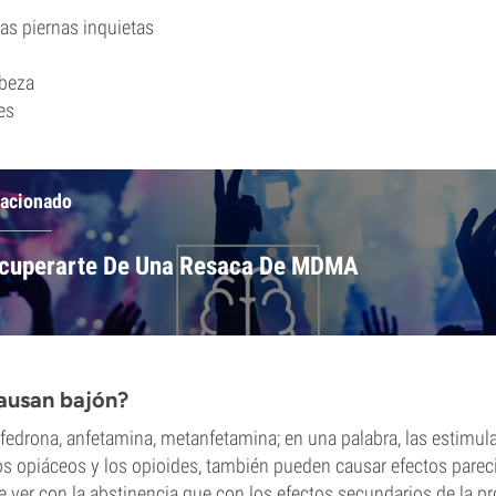
as piernas inquietas
abeza
es
lacionado
cuperarte De Una Resaca De MDMA
ausan bajón?
edrona, anfetamina, metanfetamina; en una palabra, las estimula
s opiáceos y los opioides, también pueden causar efectos parec
 ver con la abstinencia que con los efectos secundarios de la pr