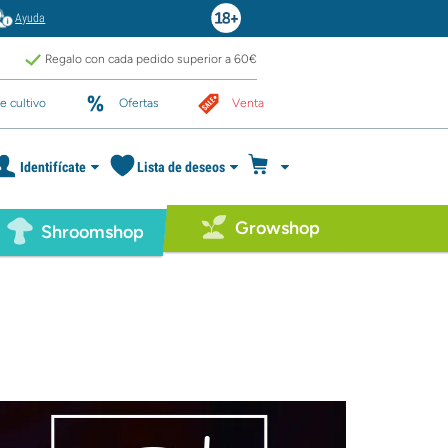
Ayuda
Regalo con cada pedido superior a 60€
e cultivo
Ofertas
Venta
Identifícate
Lista de deseos
Growshop
Shroomshop