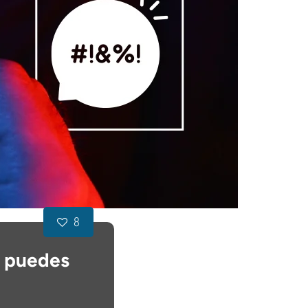
8
e puedes