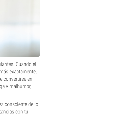
ulantes. Cuando el
o más exactamente,
de convertirse en
iga y malhumor,
es consciente de lo
tancias con tu