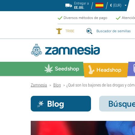
Entregar a
€
(EUR)
EE.UU.
Diversos métodos de pago
Atención
TRIBE
Buscador de semillas
Seedshop
Headshop
Zamnesia
Blog
¿Qué son los bajones de las drogas y cómo
>
>
Blog
Búsque