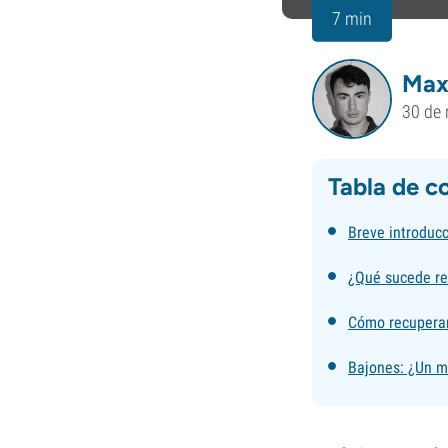
7 min
Max
30 de
Tabla de c
Breve introducc
¿Qué sucede re
Cómo recuperar
Bajones: ¿Un m