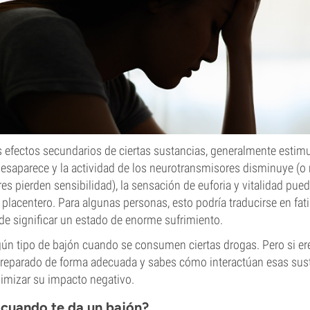
 efectos secundarios de ciertas sustancias, generalmente estim
desaparece y la actividad de los neurotransmisores disminuye (
es pierden sensibilidad), la sensación de euforia y vitalidad pue
lacentero. Para algunas personas, esto podría traducirse en fat
de significar un estado de enorme sufrimiento.
gún tipo de bajón cuando se consumen ciertas drogas. Pero si er
 preparado de forma adecuada y sabes cómo interactúan esas sus
imizar su impacto negativo.
 cuando te da un bajón?