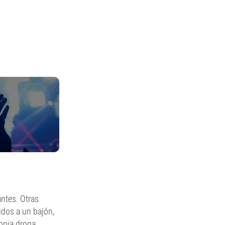
ntes. Otras
idos a un bajón,
opia droga.