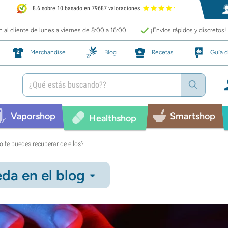
8.6 sobre 10 basado en 79687 valoraciones
 al cliente de lunes a viernes de 8:00 a 16:00
¡Envíos rápidos y discretos!
Merchandise
Blog
Recetas
Guía d
Vaporshop
Smartshop
Healthshop
 te puedes recuperar de ellos?
da en el blog