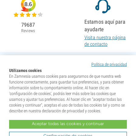
8.6
Estamos aquí para
79687
ayudarte
Reviews
Visita nuestra página
de contacto
Política de privacidad
Utilizamos cookies
En Zamnesia usamos cookies para asegurarnos de que nuestra web
funcione correctamente, para guardar tus preferencias, y para obtener
información sobre tu comportamiento online. Al hacer clic en
'configuración de cookies', podrás leer más sobre las cookies que
usamos y ajustar tus preferencias. Al hacer clic en "aceptar todas las
cookies y continuar", aceptas el uso de todas las cookies tal y como se
describe en nuestra declaración de privacidad y cookies.
Aceptar todas las cookies y continuar
* Nuestras semillas se venden como suvenires. La germinación de semillas es ilegal en muchos
países. Infórmate antes de efectuar tu compra. Al realizar tu pedido indicas que eres mayor de edad en
tu lugar de residencia y que conoces las normativas locales. También eximes de toda responsabilidad a
Configuración de cookies