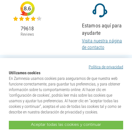
8.6
Estamos aquí para
79618
ayudarte
Reviews
Visita nuestra página
de contacto
Política de privacidad
Utilizamos cookies
En Zamnesia usamos cookies para asegurarnos de que nuestra web
funcione correctamente, para guardar tus preferencias, y para obtener
información sobre tu comportamiento online. Al hacer clic en
'configuración de cookies', podrás leer más sobre las cookies que
usamos y ajustar tus preferencias. Al hacer clic en "aceptar todas las
cookies y continuar", aceptas el uso de todas las cookies tal y como se
describe en nuestra declaración de privacidad y cookies.
Aceptar todas las cookies y continuar
* Nuestras semillas se venden como suvenires. La germinación de semillas es ilegal en muchos
países. Infórmate antes de efectuar tu compra. Al realizar tu pedido indicas que eres mayor de edad en