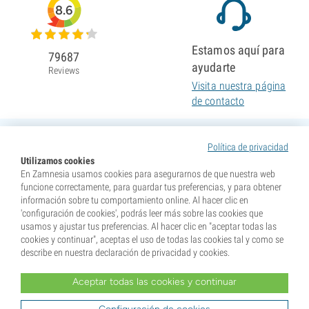
8.6
Estamos aquí para
79687
ayudarte
Reviews
Visita nuestra página
de contacto
Política de privacidad
Utilizamos cookies
En Zamnesia usamos cookies para asegurarnos de que nuestra web
funcione correctamente, para guardar tus preferencias, y para obtener
información sobre tu comportamiento online. Al hacer clic en
'configuración de cookies', podrás leer más sobre las cookies que
usamos y ajustar tus preferencias. Al hacer clic en "aceptar todas las
cookies y continuar", aceptas el uso de todas las cookies tal y como se
describe en nuestra declaración de privacidad y cookies.
Aceptar todas las cookies y continuar
* Nuestras semillas se venden como suvenires. La germinación de semillas es ilegal en muchos
países. Infórmate antes de efectuar tu compra. Al realizar tu pedido indicas que eres mayor de edad en
tu lugar de residencia y que conoces las normativas locales. También eximes de toda responsabilidad a