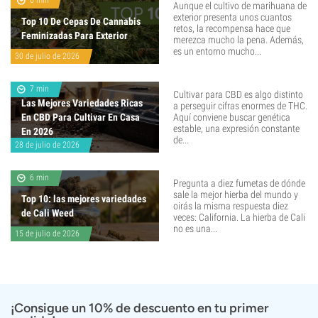
6 min
Aunque el cultivo de marihuana de
exterior presenta unos cuantos
Top 10 De Cepas De Cannabis
retos, la recompensa hace que
Feminizadas Para Exterior
merezca mucho la pena. Además,
es un entorno mucho...
30 de julio de 2026
7 min
Cultivar para CBD es algo distinto
Las Mejores Variedades Ricas
a perseguir cifras enormes de THC.
En CBD Para Cultivar En Casa
Aquí conviene buscar genética
estable, una expresión constante
En 2026
de...
28 de julio de 2026
6 min
Pregunta a diez fumetas de dónde
sale la mejor hierba del mundo y
Top 10: las mejores variedades
oirás la misma respuesta diez
de Cali Weed
veces: California. La hierba de Cali
no es una...
15 de julio de 2026
¡Consigue un 10% de descuento en tu primer