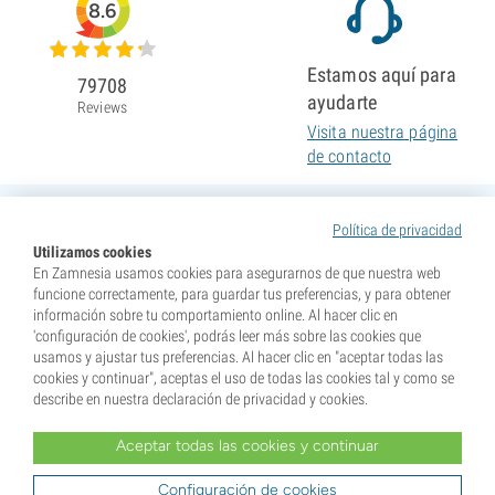
8.6
Estamos aquí para
79708
ayudarte
Reviews
Visita nuestra página
de contacto
Política de privacidad
Utilizamos cookies
En Zamnesia usamos cookies para asegurarnos de que nuestra web
funcione correctamente, para guardar tus preferencias, y para obtener
información sobre tu comportamiento online. Al hacer clic en
'configuración de cookies', podrás leer más sobre las cookies que
usamos y ajustar tus preferencias. Al hacer clic en "aceptar todas las
cookies y continuar", aceptas el uso de todas las cookies tal y como se
describe en nuestra declaración de privacidad y cookies.
Aceptar todas las cookies y continuar
* Nuestras semillas se venden como suvenires. La germinación de semillas es ilegal en muchos
países. Infórmate antes de efectuar tu compra. Al realizar tu pedido indicas que eres mayor de edad en
tu lugar de residencia y que conoces las normativas locales. También eximes de toda responsabilidad a
Configuración de cookies