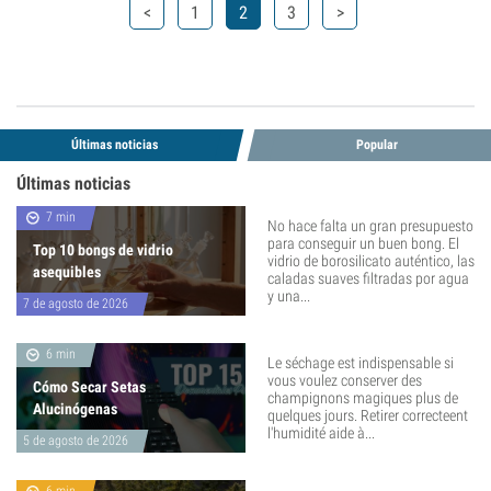
<
1
2
3
>
Últimas noticias
Popular
Últimas noticias
7 min
No hace falta un gran presupuesto
para conseguir un buen bong. El
Top 10 bongs de vidrio
vidrio de borosilicato auténtico, las
asequibles
caladas suaves filtradas por agua
y una...
7 de agosto de 2026
6 min
Le séchage est indispensable si
vous voulez conserver des
Cómo Secar Setas
champignons magiques plus de
Alucinógenas
quelques jours. Retirer correcteent
l'humidité aide à...
5 de agosto de 2026