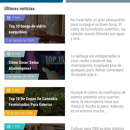
Últimas noticias
7 min
No hace falta un gran presupuesto
para conseguir un buen bong. El
Top 10 bongs de vidrio
vidrio de borosilicato auténtico, las
asequibles
caladas suaves filtradas por agua
y una...
7 de agosto de 2026
6 min
Le séchage est indispensable si
vous voulez conserver des
Cómo Secar Setas
champignons magiques plus de
Alucinógenas
quelques jours. Retirer correcteent
l'humidité aide à...
5 de agosto de 2026
6 min
Aunque el cultivo de marihuana de
exterior presenta unos cuantos
Top 10 De Cepas De Cannabis
retos, la recompensa hace que
Feminizadas Para Exterior
merezca mucho la pena. Además,
es un entorno mucho...
30 de julio de 2026
7 min
Cultivar para CBD es algo distinto