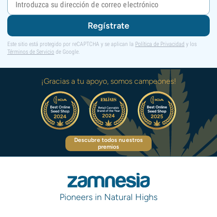
Regístrate
Este sitio está protegido por reCAPTCHA y se aplican la
Política de Privacidad
y los
Términos de Servicio
de Google.
¡Gracias a tu apoyo, somos campeones!
Descubre todos nuestros
premios
Pioneers in Natural Highs