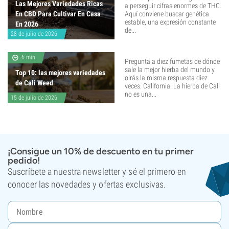
Las Mejores Variedades Ricas
a perseguir cifras enormes de THC.
En CBD Para Cultivar En Casa
Aquí conviene buscar genética
estable, una expresión constante
En 2026
de...
28 de julio de 2026
6 min
Pregunta a diez fumetas de dónde
sale la mejor hierba del mundo y
Top 10: las mejores variedades
oirás la misma respuesta diez
de Cali Weed
veces: California. La hierba de Cali
no es una...
15 de julio de 2026
¡Consigue un 10% de descuento en tu primer
pedido!
Suscríbete a nuestra newsletter y sé el primero en
conocer las novedades y ofertas exclusivas.