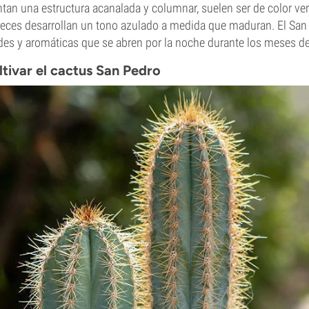
tan una estructura acanalada y columnar, suelen ser de color ver
veces desarrollan un tono azulado a medida que maduran. El Sa
des y aromáticas que se abren por la noche durante los meses d
ltivar el cactus San Pedro