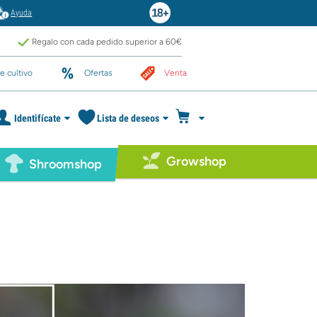
Ayuda
Regalo con cada pedido superior a 60€
e cultivo
Ofertas
Venta
Identifícate
Lista de deseos
Growshop
Shroomshop