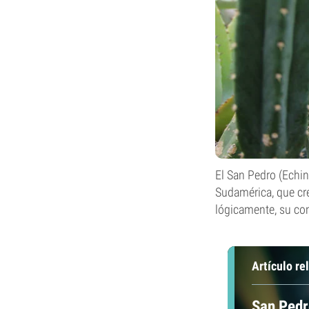
El San Pedro (Echin
Sudamérica, que cre
lógicamente, su co
Artículo re
San Pedr