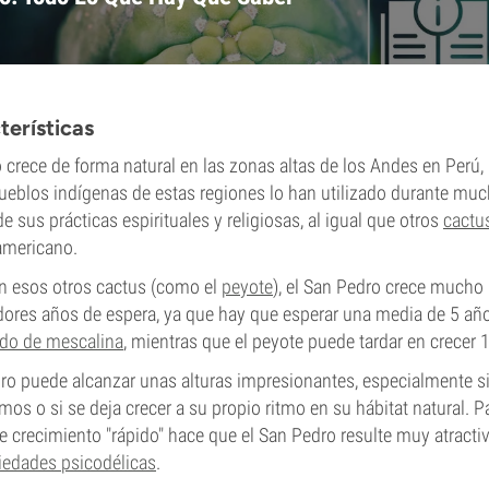
terísticas
 crece de forma natural en las zonas altas de los Andes en Perú, 
pueblos indígenas de estas regiones lo han utilizado durante m
 sus prácticas espirituales y religiosas, al igual que otros
cactu
americano.
 esos otros cactus (como el
peyote
), el San Pedro crece mucho 
adores años de espera, ya que hay que esperar una media de 5 añ
do de mescalina
, mientras que el peyote puede tardar en crecer
ro puede alcanzar unas alturas impresionantes, especialmente si
os o si se deja crecer a su propio ritmo en su hábitat natural. P
se crecimiento "rápido" hace que el San Pedro resulte muy atractiv
iedades psicodélicas
.