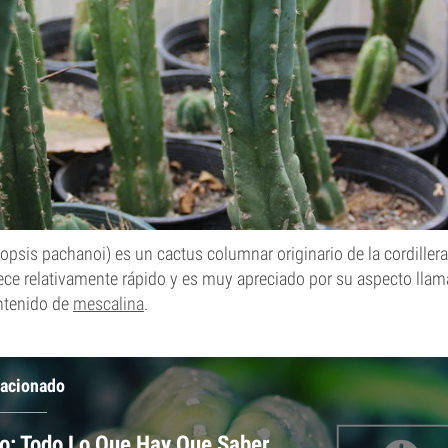
opsis pachanoi) es un cactus columnar originario de la cordiller
ce relativamente rápido y es muy apreciado por su aspecto llama
ntenido de
mescalina
.
lacionado
o: Todo Lo Que Hay Que Saber