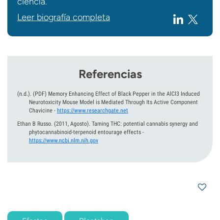
ciencia.
Leer biografía completa
Referencias
(n.d.).
(PDF) Memory Enhancing Effect of Black Pepper in the AlCl3 Induced
Neurotoxicity Mouse Model is Mediated Through Its Active Component
Chavicine
-
https://www.researchgate.net
Ethan B Russo.
(2011, Agosto).
Taming THC: potential cannabis synergy and
phytocannabinoid-terpenoid entourage effects
-
https://www.ncbi.nlm.nih.gov