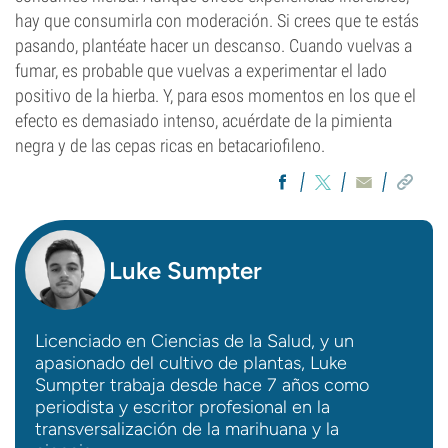
hay que consumirla con moderación. Si crees que te estás
pasando, plantéate hacer un descanso. Cuando vuelvas a
fumar, es probable que vuelvas a experimentar el lado
positivo de la hierba. Y, para esos momentos en los que el
efecto es demasiado intenso, acuérdate de la pimienta
negra y de las cepas ricas en betacariofileno.
Luke Sumpter
Licenciado en Ciencias de la Salud, y un
apasionado del cultivo de plantas, Luke
Sumpter trabaja desde hace 7 años como
periodista y escritor profesional en la
transversalización de la marihuana y la