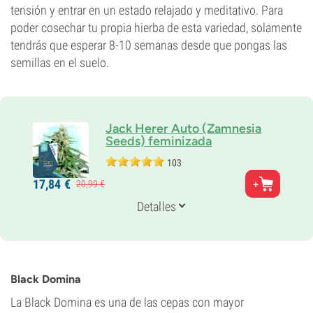
tensión y entrar en un estado relajado y meditativo. Para
poder cosechar tu propia hierba de esta variedad, solamente
tendrás que esperar 8-10 semanas desde que pongas las
semillas en el suelo.
Jack Herer Auto (Zamnesia
Seeds) feminizada
103
Padres
17,
84
€
20,
99
€
Jack Herer x Ruderalis
Genética
Detalles
Auto Hybrid
Periodo De Floración
10-11 semanas de la semilla al cultivo
THC
16%
Black Domina
CBD
3%
La Black Domina es una de las cepas con mayor