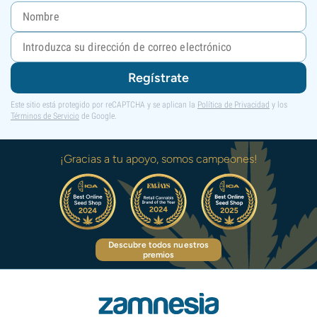
Regístrate
Este sitio está protegido por reCAPTCHA y se aplican la
Política de Privacidad
y los
Términos de Servicio
de Google.
¡Gracias a tu apoyo, somos campeones!
Descubre todos nuestros
premios