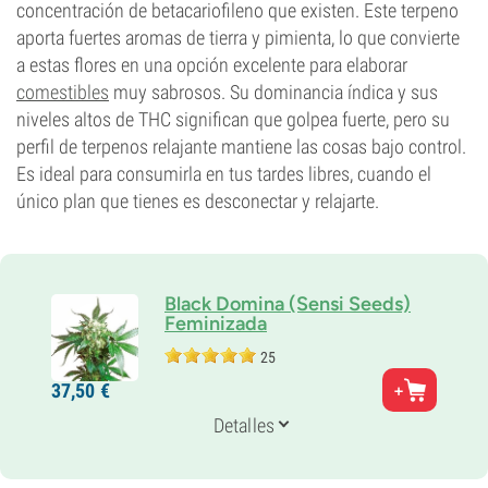
Tipo de floración
concentración de betacariofileno que existen. Este terpeno
Autofloreciente
aporta fuertes aromas de tierra y pimienta, lo que convierte
a estas flores en una opción excelente para elaborar
comestibles
muy sabrosos. Su dominancia índica y sus
niveles altos de THC significan que golpea fuerte, pero su
perfil de terpenos relajante mantiene las cosas bajo control.
Es ideal para consumirla en tus tardes libres, cuando el
único plan que tienes es desconectar y relajarte.
Black Domina (Sensi Seeds)
Feminizada
25
Genética
37,
50
€
Indica-dominante
Periodo De Floración
Detalles
7-8 semanas
Tipo de floración
Fotoperiódica