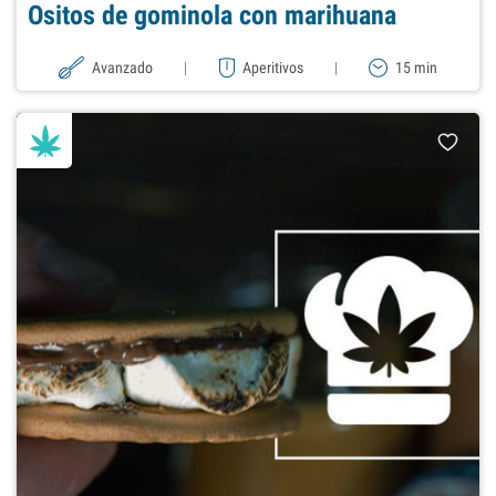
Ositos de gominola con marihuana
Avanzado
|
Aperitivos
|
15 min