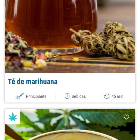
Té de marihuana
Principiante
|
Bebidas
|
45 min