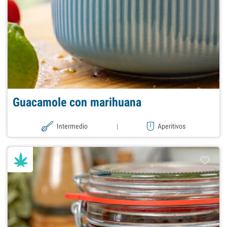
Guacamole con marihuana
Intermedio
|
Aperitivos