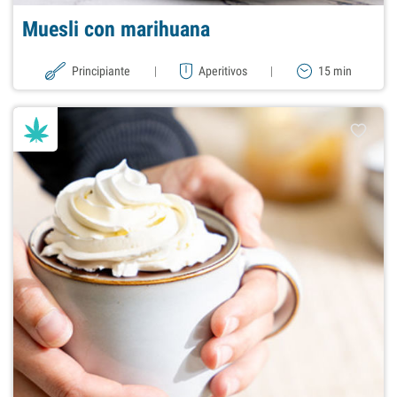
Muesli con marihuana
Principiante
|
Aperitivos
|
15 min