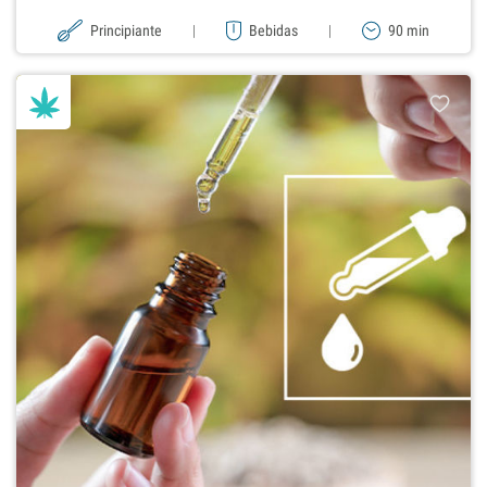
Principiante
|
Bebidas
|
90 min