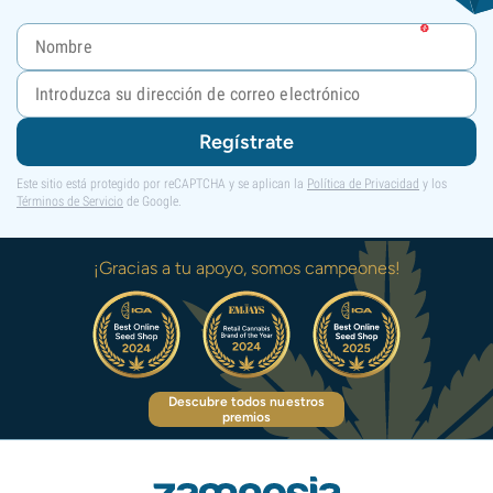
Regístrate
Este sitio está protegido por reCAPTCHA y se aplican la
Política de Privacidad
y los
Términos de Servicio
de Google.
¡Gracias a tu apoyo, somos campeones!
Descubre todos nuestros
premios