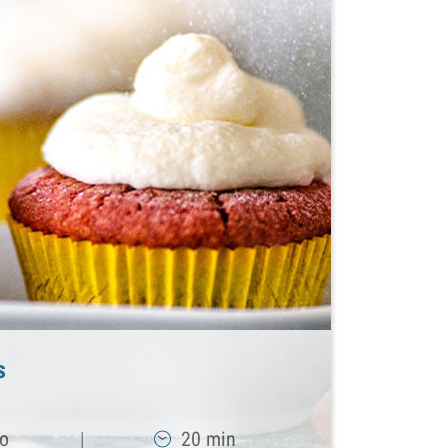
s
io
|
20 min