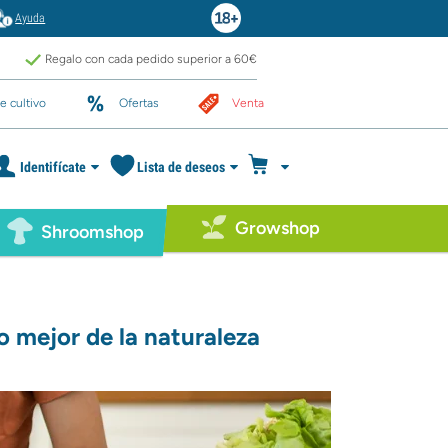
Ayuda
Regalo con cada pedido superior a 60€
e cultivo
Ofertas
Venta
Identifícate
Lista de deseos
Growshop
Shroomshop
o mejor de la naturaleza