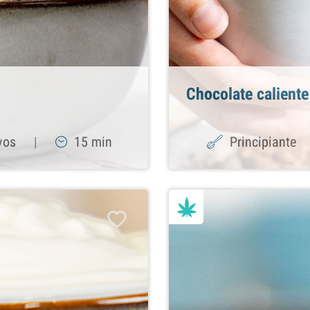
Chocolate caliente
vos
|
15 min
Principiante