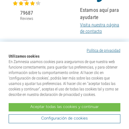
Estamos aquí para
79687
ayudarte
Reviews
Visita nuestra página
de contacto
Política de privacidad
Utilizamos cookies
En Zamnesia usamos cookies para asegurarnos de que nuestra web
funcione correctamente, para guardar tus preferencias, y para obtener
información sobre tu comportamiento online. Al hacer clic en
'configuración de cookies', podrás leer más sobre las cookies que
usamos y ajustar tus preferencias. Al hacer clic en "aceptar todas las
cookies y continuar", aceptas el uso de todas las cookies tal y como se
describe en nuestra declaración de privacidad y cookies.
Aceptar todas las cookies y continuar
* Nuestras semillas se venden como suvenires. La germinación de semillas es ilegal en muchos
países. Infórmate antes de efectuar tu compra. Al realizar tu pedido indicas que eres mayor de edad en
tu lugar de residencia y que conoces las normativas locales. También eximes de toda responsabilidad a
Configuración de cookies
Zamnesia si actúas al margen de ellas.