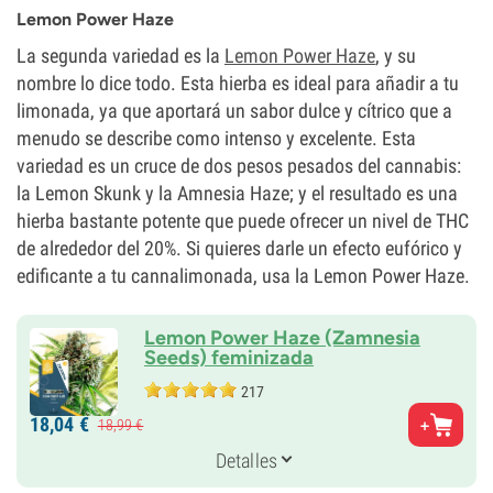
10-11 semanas de la semilla al cultivo
Lemon Power Haze
THC
15%
La segunda variedad es la
Lemon Power Haze
, y su
CBD
nombre lo dice todo. Esta hierba es ideal para añadir a tu
Bajo
limonada, ya que aportará un sabor dulce y cítrico que a
Tipo de floración
Autofloreciente
menudo se describe como intenso y excelente. Esta
variedad es un cruce de dos pesos pesados del cannabis:
la Lemon Skunk y la Amnesia Haze; y el resultado es una
hierba bastante potente que puede ofrecer un nivel de THC
de alrededor del 20%. Si quieres darle un efecto eufórico y
edificante a tu cannalimonada, usa la Lemon Power Haze.
Lemon Power Haze (Zamnesia
Seeds) feminizada
217
Padres
18,
04
€
18,
99
€
Lemon Skunk x Amnesia Haze
Genética
Detalles
25% Indica /
75% Sativa