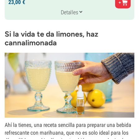
23,
00
€
Haze x (Skunk x Northern Light)
Genética
Detalles
25% Indica /
75% Sativa
Periodo De Floración
9-10 semanas
Si la vida te da limones, haz
THC
21%
cannalimonada
CBD
Bajo
Tipo de floración
Fotoperiódica
Ahí la tienes, una receta sencilla para preparar una bebida
refrescante con marihuana, que no es solo ideal para los