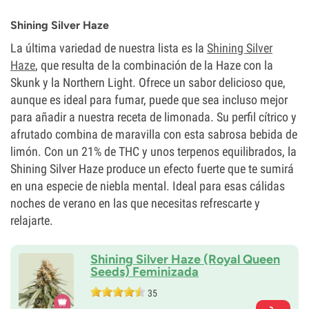
Periodo De Floración
8-9 semanas
Shining Silver Haze
THC
20%
La última variedad de nuestra lista es la
Shining Silver
CBD
Haze
, que resulta de la combinación de la Haze con la
0-1%
Skunk y la Northern Light. Ofrece un sabor delicioso que,
Tipo de floración
Fotoperiódica
aunque es ideal para fumar, puede que sea incluso mejor
para añadir a nuestra receta de limonada. Su perfil cítrico y
afrutado combina de maravilla con esta sabrosa bebida de
limón. Con un 21% de THC y unos terpenos equilibrados, la
Shining Silver Haze produce un efecto fuerte que te sumirá
en una especie de niebla mental. Ideal para esas cálidas
noches de verano en las que necesitas refrescarte y
relajarte.
Shining Silver Haze (Royal Queen
Seeds) Feminizada
35
Padres