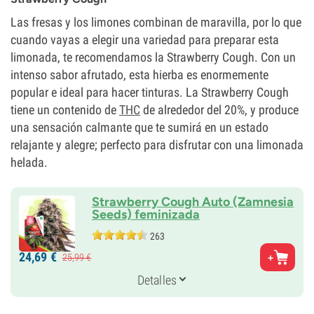
Las fresas y los limones combinan de maravilla, por lo que
cuando vayas a elegir una variedad para preparar esta
limonada, te recomendamos la Strawberry Cough. Con un
intenso sabor afrutado, esta hierba es enormemente
popular e ideal para hacer tinturas. La Strawberry Cough
tiene un contenido de
THC
de alrededor del 20%, y produce
una sensación calmante que te sumirá en un estado
relajante y alegre; perfecto para disfrutar con una limonada
helada.
Strawberry Cough Auto (Zamnesia
Seeds) feminizada
263
Padres
24,
69
€
25,
99
€
Strawberry Fields x Haze x Ruderalis
Genética
Detalles
Sativa-dominante
Periodo De Floración