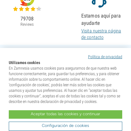
Estamos aquí para
79708
ayudarte
Reviews
Visita nuestra página
de contacto
Política de privacidad
Utilizamos cookies
En Zamnesia usamos cookies para asegurarnos de que nuestra web
funcione correctamente, para guardar tus preferencias, y para obtener
información sobre tu comportamiento online. Al hacer clic en
'configuración de cookies', podrás leer más sobre las cookies que
usamos y ajustar tus preferencias. Al hacer clic en "aceptar todas las
cookies y continuar", aceptas el uso de todas las cookies tal y como se
describe en nuestra declaración de privacidad y cookies.
Aceptar todas las cookies y continuar
* Nuestras semillas se venden como suvenires. La germinación de semillas es ilegal en muchos
países. Infórmate antes de efectuar tu compra. Al realizar tu pedido indicas que eres mayor de edad en
tu lugar de residencia y que conoces las normativas locales. También eximes de toda responsabilidad a
Configuración de cookies
Zamnesia si actúas al margen de ellas.