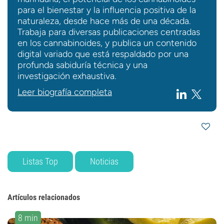
para el bienestar y la influencia positiva de la
naturaleza, desde hace más de una década.
Trabaja para diversas publicaciones centradas
en los cannabinoides, y publica un contenido
digital variado que está respaldado por una
profunda sabiduría técnica y una
investigación exhaustiva.
Leer biografía completa
Listas Top
Noticias
Artículos relacionados
8 min