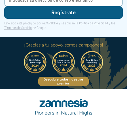
Regístrate
Este sitio está protegido por reCAPTCHA y se aplican la
Política de Privacidad
y los
Términos de Servicio
de Google.
¡Gracias a tu apoyo, somos campeones!
Descubre todos nuestros
premios
Pioneers in Natural Highs