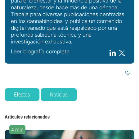
para el bienestar y la influencia positiva de la
naturaleza, desde hace más de una década.
Trabaja para diversas publicaciones centradas
en los cannabinoides, y publica un contenido
digital variado que está respaldado por una
profunda sabiduría técnica y una
investigación exhaustiva.
Leer biografía completa
Efectos
Noticias
Artículos relacionados
4 min