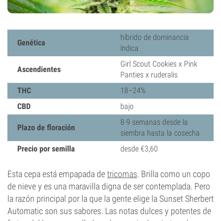
híbrido de dominancia
Genética
índica
Girl Scout Cookies x Pink
Ascendientes
Panties x ruderalis
THC
18–24%
CBD
bajo
8-9 semanas desde la
Plazo de floración
siembra hasta la cosecha
Precio por semilla
desde €3,60
Esta cepa está empapada de
tricomas
. Brilla como un copo
de nieve y es una maravilla digna de ser contemplada. Pero
la razón principal por la que la gente elige la Sunset Sherbert
Automatic son sus sabores. Las notas dulces y potentes de