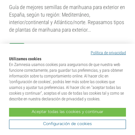
Guía de mejores semillas de marihuana para exterior en
España, según tu región: Mediterráneo,
interior/continental y Atlántico/norte. Repasamos tipos
de plantas de marihuana para exterior...
6 min
Política de privacidad
Utilizamos cookies
En Zamnesia usamos cookies para asegurarnos de que nuestra web
funcione correctamente, para guardar tus preferencias, y para obtener
información sobre tu comportamiento online. Al hacer clic en
'configuración de cookies', podrás leer más sobre las cookies que
usamos y ajustar tus preferencias. Al hacer clic en "aceptar todas las
cookies y continuar", aceptas el uso de todas las cookies tal y como se
8 de enero de 2026
describe en nuestra declaración de privacidad y cookies.
Las mejores variedades para
Aceptar todas las cookies y continuar
cultivar en exterior en los...
Configuración de cookies
Descubre las mejores variedades para cultivar cannabis