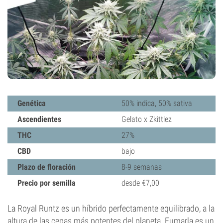
Genética
50% indica, 50% sativa
Ascendientes
Gelato x Zkittlez
THC
27%
CBD
bajo
Plazo de floración
8-9 semanas
Precio por semilla
desde €7,00
La Royal Runtz es un híbrido perfectamente equilibrado, a la
altura de las cepas más potentes del planeta. Fumarla es un