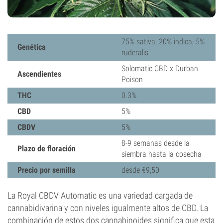
75% sativa, 20% indica, 5%
Genética
ruderalis
Solomatic CBD x Durban
Ascendientes
Poison
THC
0.3%
CBD
5%
CBDV
5%
8-9 semanas desde la
Plazo de floración
siembra hasta la cosecha
Precio por semilla
desde €9,50
La Royal CBDV Automatic es una variedad cargada de
cannabidivarina y con niveles igualmente altos de CBD. La
combinación de estos dos cannabinoides significa que esta