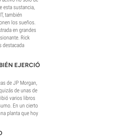
e esta sustancia,
MT, también
ponen los sueños.
strada en grandes
sionante. Rick
ás destacada
BIÉN EJERCIÓ
cas de JP Morgan,
 quizás de unas de
ibió varios libros
sumo. En un cierto
na planta que hoy
O