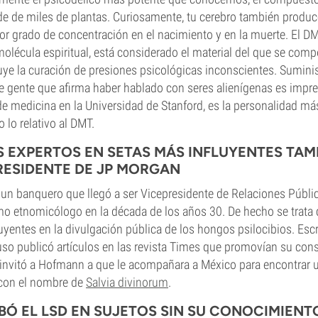
 de de miles de plantas. Curiosamente, tu cerebro también produc
r grado de concentración en el nacimiento y en la muerte. El D
lécula espiritual, está considerado el material del que se com
uye la curación de presiones psicológicas inconscientes. Sumini
de gente que afirma haber hablado con seres alienígenas es impre
e medicina en la Universidad de Stanford, es la personalidad m
 lo relativo al DMT.
OS EXPERTOS EN SETAS MÁS INFLUYENTES TAM
ESIDENTE DE JP MORGAN
un banquero que llegó a ser Vicepresidente de Relaciones Públi
mo etnomicólogo en la década de los años 30. De hecho se trata
uyentes en la divulgación pública de los hongos psilocibios. Escr
luso publicó artículos en las revista Times que promovían su con
vitó a Hofmann a que le acompañara a México para encontrar u
con el nombre de
Salvia divinorum
.
OBÓ EL LSD EN SUJETOS SIN SU CONOCIMIENT