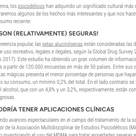
rna, los
psicodélicos
han adquirido un significado cultural más
raremos algunos de los hechos más interesantes y que nos hacen
nsumo reciente.
S SON (RELATIVAMENTE) SEGURAS!
creencia popular, las
setas alucinógenas
están consideradas las 
de uso recreativo, legales e ilegales, según la Global Drug Survey
s 2017). Este estudio ha obtenido un gran volumen de informaci
as a partir de 120.000 encuestas en más de 50 países. Entre sus 
etas mágicas presenta el menor porcentaje de personas que haya
s su consumo, un mínimo 0,2% del total. En el lado contrario se 
l alcohol, que con un 4,8% y un 3,2%, respectivamente, están c
grosas.
PODRÍA TENER APLICACIONES CLÍNICAS
do avances espectaculares en el campo del tratamiento de la sal
or de la Asociación Multidisciplinar de Estudios Psicodélicos (M
do investigando el uso del MDMA para tratar ansiedades severas e