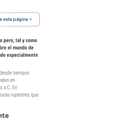
e esta página
o pero, tal y como
obre el mundo de
rado especialmente
 desde tiempos
eales en
s a.C. En
turas rupestres que
nte