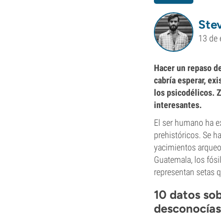
Ste
13 de 
Hacer un repaso de
cabría esperar, ex
los psicodélicos. 
interesantes.
El ser humano ha e
prehistóricos. Se h
yacimientos arqueo
Guatemala, los fósi
representan setas 
10 datos so
desconocías