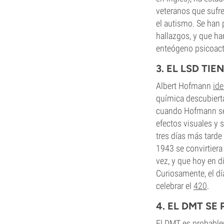
veteranos que sufre
el autismo. Se han 
hallazgos, y que ha
enteógeno psicoact
3. EL LSD TI
Albert Hofmann
ide
química descubierta
cuando Hofmann se 
efectos visuales y 
tres días más tarde 
1943 se convirtiera
vez, y que hoy en d
Curiosamente, el día
celebrar el
420
.
4. EL DMT S
El DMT es probable