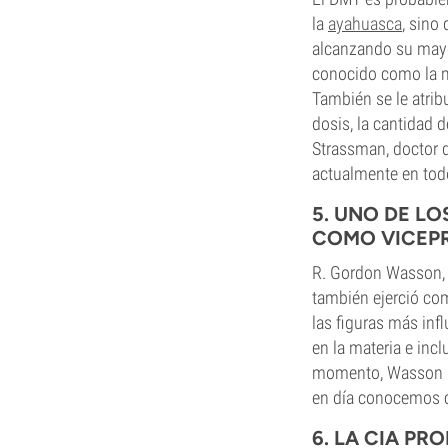
la
ayahuasca
, sino
alcanzando su mayo
conocido como la mo
También se le atrib
dosis, la cantidad 
Strassman, doctor d
actualmente en todo
5. UNO DE L
COMO VICEPR
R. Gordon Wasson, 
también ejerció co
las figuras más infl
en la materia e inc
momento, Wasson in
en día conocemos 
6. LA CIA PR