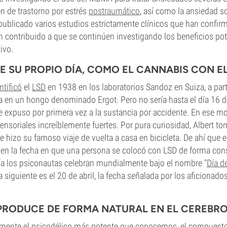
n de trastorno por estrés
postraumático
, así como la ansiedad s
publicado varios estudios estrictamente clínicos que han confir
n contribuido a que se continúen investigando los beneficios pot
ivo.
ENE SU PROPIO DÍA, COMO EL CANNABIS CON EL
ntificó
el
LSD
en 1938 en los laboratorios Sandoz en Suiza, a part
 en un hongo denominado Ergot. Pero no sería hasta el día 16 d
expuso por primera vez a la sustancia por accidente. En ese
sensoriales increíblemente fuertes. Por pura curiosidad, Albert 
e hizo su famoso viaje de vuelta a casa en bicicleta. De ahí que e
 en la fecha en que una persona se colocó con LSD de forma con
ía los psiconautas celebran mundialmente bajo el nombre "
Día de
 siguiente es el 20 de abril, la fecha señalada por los aficionado
E PRODUCE DE FORMA NATURAL EN EL CEREB
mente el psicodélico más potente que conocemos, el compuesto