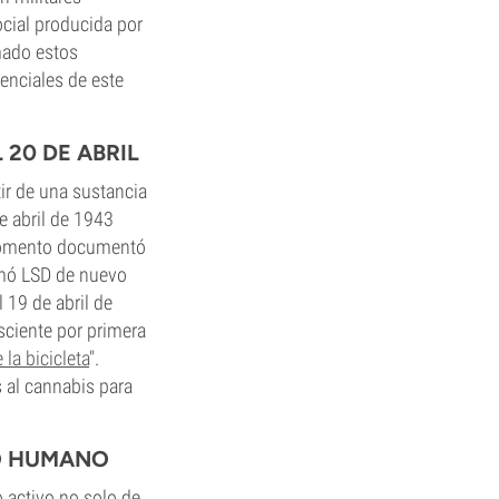
ocial producida por
mado estos
enciales de este
 20 DE ABRIL
ir de una sustancia
e abril de 1943
 momento documentó
tomó LSD de nuevo
l 19 de abril de
sciente por primera
 la bicicleta
".
s al cannabis para
RO HUMANO
 activo no solo de