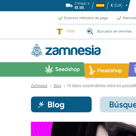
Entregar a
€
(EUR)
EE.UU.
Diversos métodos de pago
Atención
TRIBE
Buscador de semillas
Seedshop
Headshop
Zamnesia
Blog
10 datos sorprendentes sobre los psicodél
>
>
Blog
Búsque