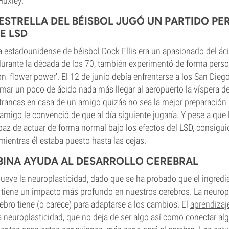
Huxley.
RESTRELLA DEL BÉISBOL JUGÓ UN PARTIDO P
E LSD
ga estadounidense de béisbol Dock Ellis era un apasionado del ác
durante la década de los 70, también experimentó de forma perso
ón 'flower power'. El 12 de junio debía enfrentarse a los San Dieg
ar un poco de ácido nada más llegar al aeropuerto la víspera del
trancas en casa de un amigo quizás no sea la mejor preparación 
 amigo le convenció de que al día siguiente jugaría. Y pese a que
paz de actuar de forma normal bajo los efectos del LSD, consigu
 mientras él estaba puesto hasta las cejas.
CIBINA AYUDA AL DESARROLLO CEREBRAL
ueve la neuroplasticidad, dado que se ha probado que el ingredie
tiene un impacto más profundo en nuestros cerebros. La neuropl
rebro tiene (o carece) para adaptarse a los cambios. El
aprendizaj
a neuroplasticidad, que no deja de ser algo así como conectar al