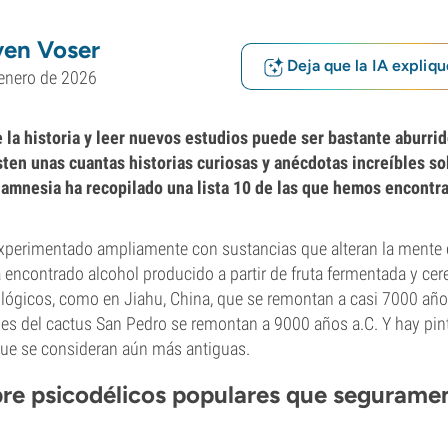
ven Voser
Deja que la IA expliqu
enero de 2026
 la historia y leer nuevos estudios puede ser bastante aburrid
isten unas cuantas historias curiosas y anécdotas increíbles s
Zamnesia ha recopilado una lista 10 de las que hemos encont
xperimentado ampliamente con sustancias que alteran la mente
a encontrado alcohol producido a partir de fruta fermentada y cer
lógicos, como en Jiahu, China, que se remontan a casi 7000 año
les del cactus San Pedro se remontan a 9000 años a.C. Y hay pin
que se consideran aún más antiguas.
bre psicodélicos populares que segurame