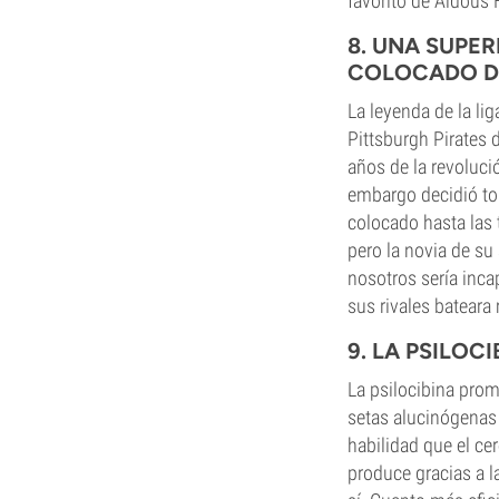
favorito de Aldous 
8. UNA SUPE
COLOCADO D
La leyenda de la li
Pittsburgh Pirates 
años de la revoluci
embargo decidió tom
colocado hasta las 
pero la novia de su
nosotros sería inca
sus rivales bateara
9. LA PSILO
La psilocibina prom
setas alucinógenas 
habilidad que el ce
produce gracias a l