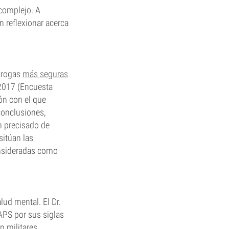
 complejo. A
 reflexionar acerca
drogas
más seguras
 2017 (Encuesta
ón con el que
conclusiones,
n precisado de
sitúan las
onsideradas como
ud mental. El Dr.
APS por sus siglas
n militares