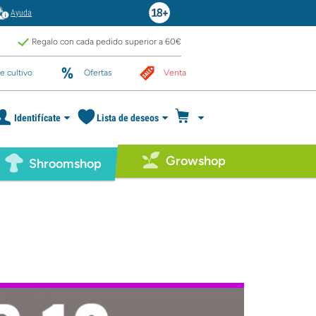
Ayuda
Regalo con cada pedido superior a 60€
e cultivo
Ofertas
Venta
Identifícate
Lista de deseos
Growshop
Shroomshop