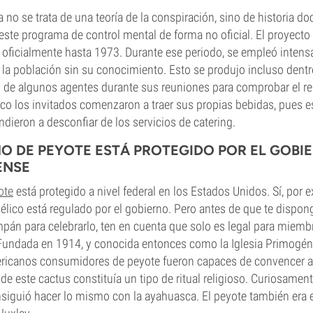
a no se trata de una teoría de la conspiración, sino de historia 
este programa de control mental de forma no oficial. El proyect
 oficialmente hasta 1973. Durante ese periodo, se empleó inten
a población sin su conocimiento. Esto se produjo incluso dentro
s de algunos agentes durante sus reuniones para comprobar el re
oco los invitados comenzaron a traer sus propias bebidas, pues e
ndieron a desconfiar de los servicios de catering.
MO DE PEYOTE ESTÁ PROTEGIDO POR EL GOBI
ENSE
ote
está protegido a nivel federal en los Estados Unidos. Sí, por 
élico está regulado por el gobierno. Pero antes de que te dispo
pán para celebrarlo, ten en cuenta que solo es legal para miembr
Fundada en 1914, y conocida entonces como la Iglesia Primogéni
ricanos consumidores de peyote fueron capaces de convencer a
e este cactus constituía un tipo de ritual religioso. Curiosamente
siguió hacer lo mismo con la ayahuasca. El peyote también era e