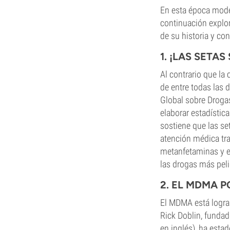
En esta época mode
continuación explo
de su historia y co
1. ¡LAS SETA
Al contrario que la 
de entre todas las 
Global sobre Droga
elaborar estadístic
sostiene que las s
atención médica tra
metanfetaminas y e
las drogas más peli
2. EL MDMA 
El MDMA está logran
Rick Doblin, fundad
en inglés), ha esta