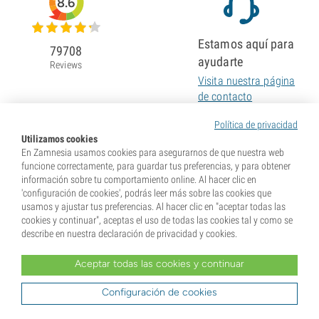
8.6
Estamos aquí para
79708
ayudarte
Reviews
Visita nuestra página
de contacto
Política de privacidad
Utilizamos cookies
En Zamnesia usamos cookies para asegurarnos de que nuestra web
funcione correctamente, para guardar tus preferencias, y para obtener
información sobre tu comportamiento online. Al hacer clic en
'configuración de cookies', podrás leer más sobre las cookies que
usamos y ajustar tus preferencias. Al hacer clic en "aceptar todas las
cookies y continuar", aceptas el uso de todas las cookies tal y como se
describe en nuestra declaración de privacidad y cookies.
Aceptar todas las cookies y continuar
* Nuestras semillas se venden como suvenires. La germinación de semillas es ilegal en muchos
Configuración de cookies
países. Infórmate antes de efectuar tu compra. Al realizar tu pedido indicas que eres mayor de edad en
tu lugar de residencia y que conoces las normativas locales. También eximes de toda responsabilidad a
Zamnesia si actúas al margen de ellas.