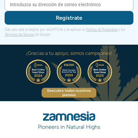
Regístrate
Este sitio está protegido por reCAPTCHA y se aplican la
Política de Privacidad
y los
Términos de Servicio
de Google.
¡Gracias a tu apoyo, somos campeones!
Descubre todos nuestros
premios
Pioneers in Natural Highs